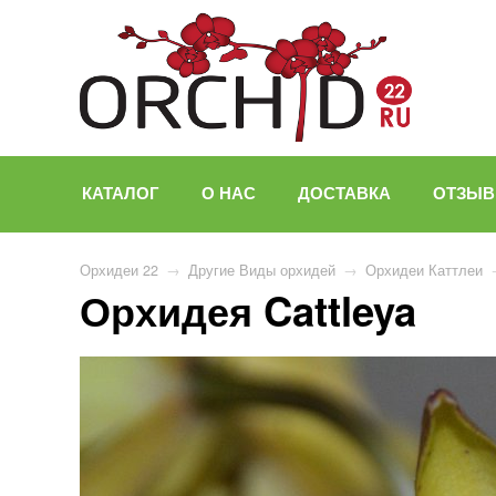
КАТАЛОГ
О НАС
ДОСТАВКА
ОТЗЫ
Орхидеи 22
→
Другие Виды орхидей
→
Орхидеи Каттлеи
Орхидея Cattleya