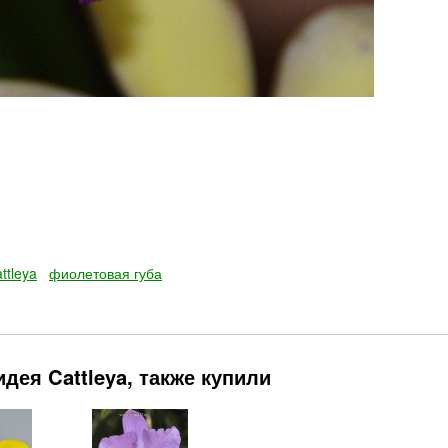
attleya
фиолетовая губа
дея Cattleya, также купили