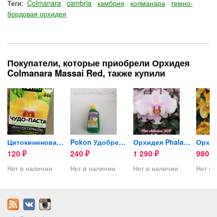
Теги:
Colmanara
cambria
камбрия
колманара
темно-
бордовая орхидея
Покупатели, которые приобрели Орхидея
Colmanara Massai Red, также купили
lack...
Цитокининовая паста TUTBIO...
Pokon Удобрение для...
Орхидея Phalaenopsis...
120
240
1 290
980
₽
₽
₽
₽
Нет в наличии
Нет в наличии
Нет в наличии
Нет в 