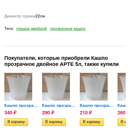
Диаметр горшка
22см
Теги:
горшок двойной
прозрачное кашпо
Покупатели, которые приобрели Кашпо
прозрачное двойное АРТЕ 5л, также купили
 10гр
Кашпо прозрачное двойное...
Кашпо прозрачное двойное...
Кашпо прозрачное двойное...
340
290
210
260
₽
₽
₽
₽