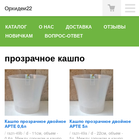
Орхидеи22
КАТАЛОГ
О НАС
ДОСТАВКА
ОТЗЫВЫ
НОВИЧКАМ
ВОПРОС-ОТВЕТ
прозрачное кашпо
Кашпо прозрачное двойное
Кашпо прозрачное двойное
АРТЕ 0,6л
АРТЕ 5л
/ razn-49b /
d - 11см, объем -
/ razn-49a /
d - 22см, объем -
0,6л. Между горшком и кашпо
5л. Между горшком и кашпо