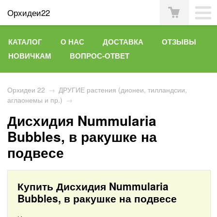
Орхидеи22
КАТАЛОГ
О НАС
ДОСТАВКА
ОТЗЫВЫ
НОВИЧКАМ
ВОПРОС-ОТВЕТ
Орхидеи 22
→
ДРУГИЕ растения (дионеи, тилландсии,
аглаонемы и пр.)
→
Дисхидия Nummularia
Bubbles, в ракушке на
подвесе
Купить Дисхидия Nummularia
Bubbles, в ракушке на подвесе