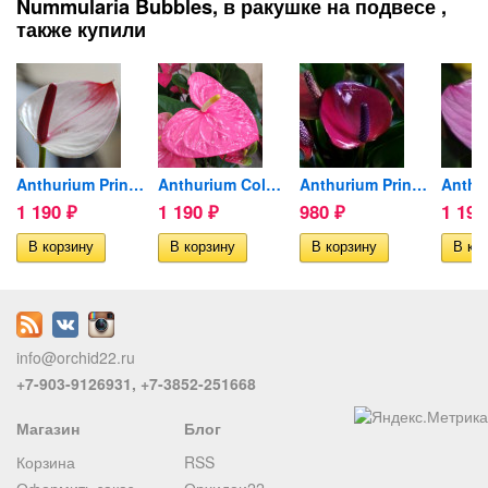
Nummularia Bubbles, в ракушке на подвесе ,
также купили
onze...
Anthurium Princess Amalia...
Anthurium Colorado...
Anthurium Princess Amalia...
1 190
1 190
980
1 19
₽
₽
₽
info@orchid22.ru
+7-903-9126931, +7-3852-251668
Магазин
Блог
Корзина
RSS
Оформить заказ
Орхидеи22