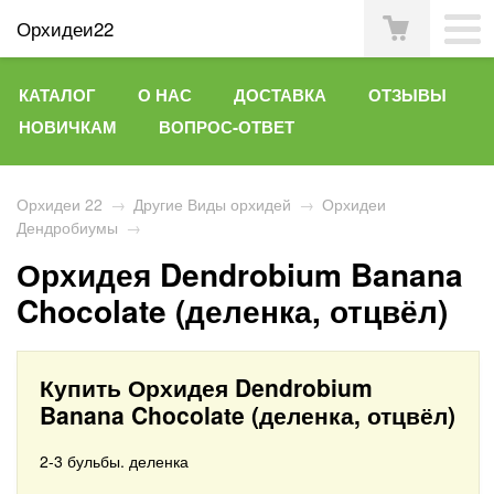
Орхидеи22
КАТАЛОГ
О НАС
ДОСТАВКА
ОТЗЫВЫ
НОВИЧКАМ
ВОПРОС-ОТВЕТ
Орхидеи 22
→
Другие Виды орхидей
→
Орхидеи
Дендробиумы
→
Орхидея Dendrobium Banana
Chocolate (деленка, отцвёл)
Купить Орхидея Dendrobium
Banana Chocolate (деленка, отцвёл)
2-3 бульбы. деленка