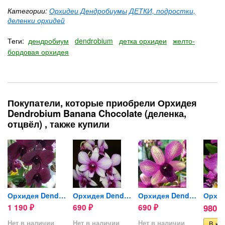
Категории:
Орхидеи Дендробиумы
ДЕТКИ, подростки,
деленки орхидей
Теги:
дендробиум
dendrobium
детка орхидеи
желто-
бордовая орхидея
Покупатели, которые приобрели Орхидея
Dendrobium Banana Chocolate (деленка,
отцвёл) , также купили
..
Орхидея Dendrobium Thailand...
Орхидея Dendrobium Polar...
Орхидея Dendrobium Sunny...
1 190
690
690
980
₽
₽
₽
₽
Нет в наличии
Нет в наличии
Нет в наличии