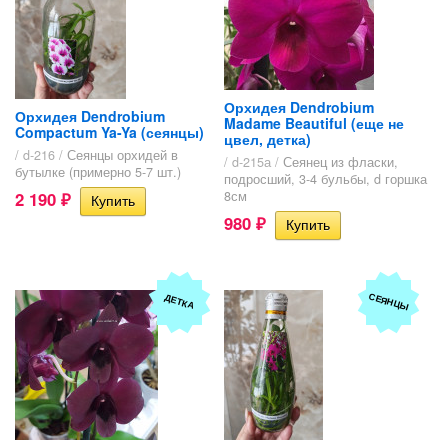
Орхидея Dendrobium
Орхидея Dendrobium
Madame Beautiful (еще не
Compactum Ya-Ya (сеянцы)
цвел, детка)
/ d-216 /
Сеянцы орхидей в
/ d-215а /
Сеянец из фласки,
бутылке (примерно 5-7 шт.)
подросший, 3-4 бульбы, d горшка
2 190
8см
₽
980
₽
СЕЯНЦЫ
ДЕТКА