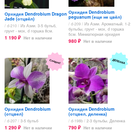
Орхидея Dendrobium
Орхидея Dendrobium Dragon
peguanum (еще не цвёл)
Jade (отцвёл)
/ d-209 /
Из Азии. Ароматный. 1-2
/ d-210 /
Из Азии. 3-5 бульб,
бульбы, грунт - мох, d горшка
грунт - мох, d горшка 8см.
5см. Миниатюрная орхидея
1 190
Нет в наличии
₽
980
Нет в наличии
₽
ДЕЛЕНКА
Скидка!
Орхидея Dendrobium
Орхидея Dendrobium
(отцвел)
(отцвел, деленка)
/ d-207 /
3-5 бульб
/ d-198b /
2-3 бульбы. Деленка
1 290
790
Нет в наличии
Нет в наличии
₽
₽