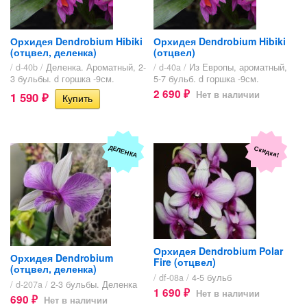
Орхидея Dendrobium Hibiki
Орхидея Dendrobium Hibiki
(отцвел, деленка)
(отцвел)
/ d-40b /
Деленка. Ароматный, 2-
/ d-40a /
Из Европы, ароматный,
3 бульбы. d горшка -9см.
5-7 бульб. d горшка -9см.
2 690
Нет в наличии
1 590
₽
₽
ДЕЛЕНКА
Скидка!
Орхидея Dendrobium Polar
Орхидея Dendrobium
Fire (отцвел)
(отцвел, деленка)
/ df-08a /
4-5 бульб
/ d-207a /
2-3 бульбы. Деленка
1 690
Нет в наличии
₽
690
Нет в наличии
₽