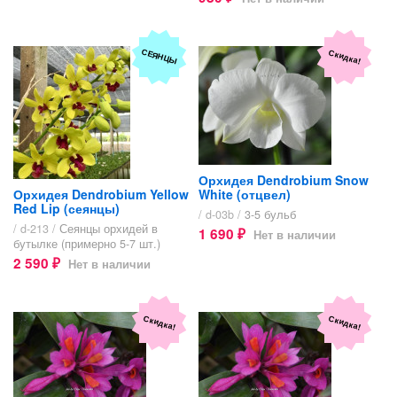
СЕЯНЦЫ
Скидка!
Орхидея Dendrobium Snow
Орхидея Dendrobium Yellow
White (отцвел)
Red Lip (сеянцы)
/ d-03b /
3-5 бульб
/ d-213 /
Сеянцы орхидей в
1 690
Нет в наличии
₽
бутылке (примерно 5-7 шт.)
2 590
Нет в наличии
₽
Скидка!
Скидка!