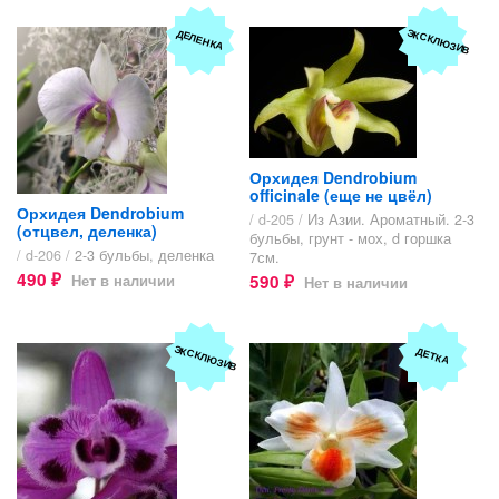
ЭКСКЛЮЗИВ
ДЕЛЕНКА
Орхидея Dendrobium
officinale (еще не цвёл)
Орхидея Dendrobium
/ d-205 /
Из Азии. Ароматный. 2-3
(отцвел, деленка)
бульбы, грунт - мох, d горшка
/ d-206 /
2-3 бульбы, деленка
7см.
490
590
Нет в наличии
Нет в наличии
₽
₽
ЭКСКЛЮЗИВ
ДЕТКА