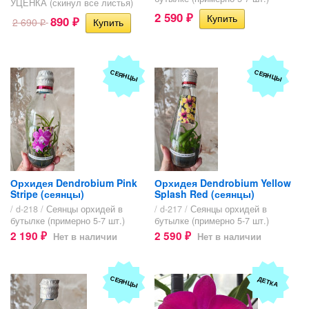
УЦЕНКА (скинул все листья)
2 590
890
₽
2 690
₽
₽
СЕЯНЦЫ
СЕЯНЦЫ
Орхидея Dendrobium Pink
Орхидея Dendrobium Yellow
Stripe (сеянцы)
Splash Red (сеянцы)
/ d-218 /
Сеянцы орхидей в
/ d-217 /
Сеянцы орхидей в
бутылке (примерно 5-7 шт.)
бутылке (примерно 5-7 шт.)
2 190
2 590
Нет в наличии
Нет в наличии
₽
₽
СЕЯНЦЫ
ДЕТКА