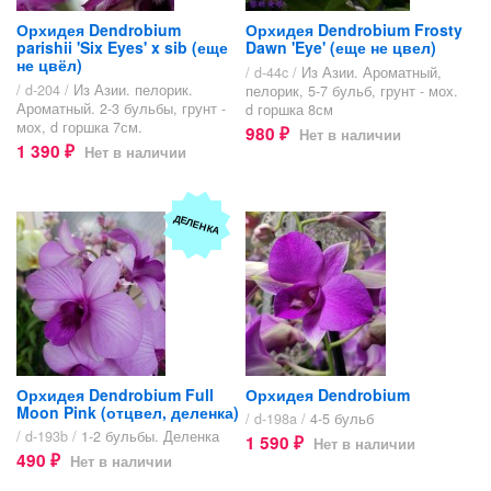
Орхидея Dendrobium
Орхидея Dendrobium Frosty
parishii 'Six Eyes' x sib (еще
Dawn 'Eye' (еще не цвел)
не цвёл)
/ d-44c /
Из Азии. Ароматный,
/ d-204 /
Из Азии. пелорик.
пелорик, 5-7 бульб, грунт - мох.
Ароматный. 2-3 бульбы, грунт -
d горшка 8см
мох, d горшка 7см.
980
Нет в наличии
₽
1 390
Нет в наличии
₽
ДЕЛЕНКА
Орхидея Dendrobium Full
Орхидея Dendrobium
Moon Pink (отцвел, деленка)
/ d-198a /
4-5 бульб
/ d-193b /
1-2 бульбы. Деленка
1 590
Нет в наличии
₽
490
Нет в наличии
₽