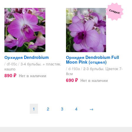
Скидка!
Орхидея Dendrobium
Орхидея Dendrobium Full
Moon Pink (отцвел)
/ df-05c /
3-4 бульбы. + пластик.
/ d-193a /
2-3 бульбы. Цветок 7-
кашпо​
8см
890
Нет в наличии
₽
690
Нет в наличии
₽
1
2
3
4
→