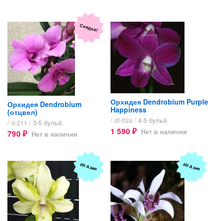
Скидка!
Орхидея Dendrobium Purple
Орхидея Dendrobium
Happiness
(отцвел)
/ df-02а /
4-5 бульб
/ d-211 /
3-5 бульб
1 590
Нет в наличии
790
₽
Нет в наличии
₽
Из Азии
Из Азии