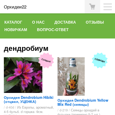
Орхидеи22
КАТАЛОГ
О НАС
ДОСТАВКА
ОТЗЫВЫ
НОВИЧКАМ
ВОПРОС-ОТВЕТ
дендробиум
СЕЯНЦЫ
Скидка!
Орхидея Dendrobium Hibiki
Орхидея Dendrobium Yellow
(отцвел, УЦЕНКА)
Mix Red (сеянцы)
/ d-40d /
Из Европы, ароматный,
/ d-219 /
Сеянцы орхидей в
4-5 бульб. d горшка -9см.
бутылке (примерно 5-7 шт.)