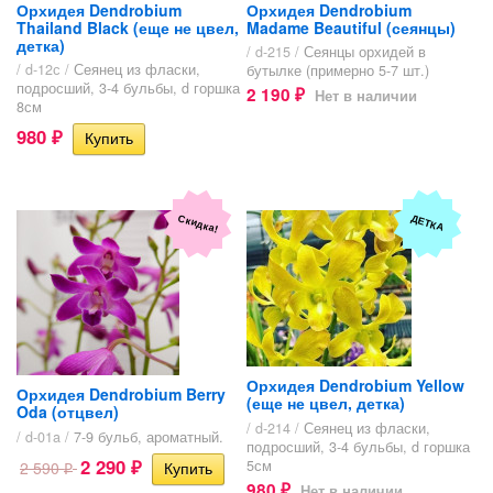
Орхидея Dendrobium
Орхидея Dendrobium
Thailand Black (еще не цвел,
Madame Beautiful (сеянцы)
детка)
/ d-215 /
Сеянцы орхидей в
/ d-12с /
Сеянец из фласки,
бутылке (примерно 5-7 шт.)
подросший, 3-4 бульбы, d горшка
2 190
Нет в наличии
₽
8см
980
₽
Скидка!
ДЕТКА
Орхидея Dendrobium Yellow
Орхидея Dendrobium Berry
(еще не цвел, детка)
Oda (отцвел)
/ d-214 /
Сеянец из фласки,
/ d-01a /
7-9 бульб, ароматный.
подросший, 3-4 бульбы, d горшка
2 290
5см
2 590
₽
₽
980
Нет в наличии
₽