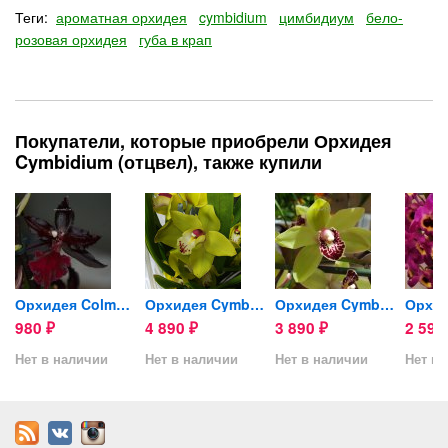
Теги:
ароматная орхидея
cymbidium
цимбидиум
бело-
розовая орхидея
губа в крап
Покупатели, которые приобрели Орхидея
Cymbidium (отцвел), также купили
Орхидея Colmanara Massai Red
Орхидея Cymbidium
Орхидея Cymbidium
980
4 890
3 890
2 59
₽
₽
₽
Нет в наличии
Нет в наличии
Нет в наличии
Нет в 