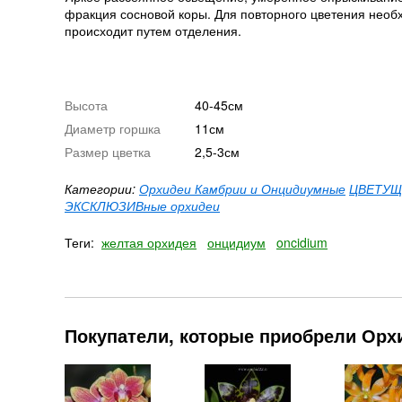
фракция сосновой коры. Для повторного цветения необ
происходит путем отделения.
Высота
40-45см
Диаметр горшка
11см
Размер цветка
2,5-3см
Категории:
Орхидеи Камбрии и Онцидиумные
ЦВЕТУЩИ
ЭКСКЛЮЗИВные орхидеи
Теги:
желтая орхидея
онцидиум
oncidium
Покупатели, которые приобрели Орхи