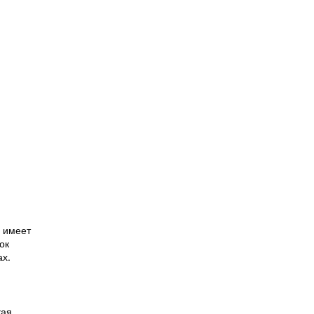
 имеет
ок
ах.
кая