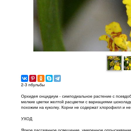
2-3 пбульбы
Орхидея онцидиум - симподиальное растение с псевдоб
мелкие цветки желтой расцветки с вариациями шоколад
похожим на куколку. Корни не содержат хлорофилл и не
УХОД
Яркое рассеянное освещение, умеренное опрыскивание