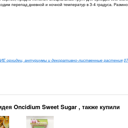
ходим перепад дневной и ночной температур в 3-4 градуса. Размн
Е орхидеи, антуриумы и декоративно-лиственные растения
0
дея Oncidium Sweet Sugar , также купили