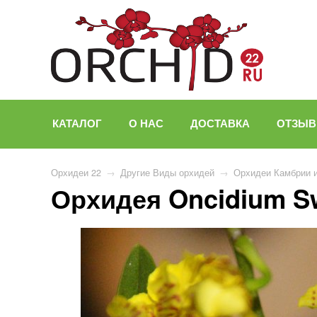
КАТАЛОГ
О НАС
ДОСТАВКА
ОТЗЫ
Орхидеи 22
→
Другие Виды орхидей
→
Орхидеи Камбрии 
Орхидея Oncidium S