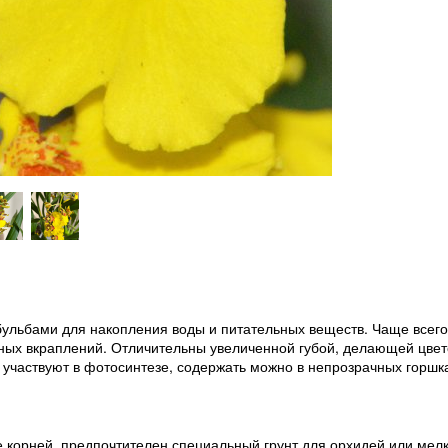
ульбами для накопления воды и питательных веществ. Чаще всего
ных вкраплений. Отличительны увеличенной губой, делающей цвет
 участвуют в фотосинтезе, содержать можно в непрозрачных горшк
 корней, предпочтителен специальный грунт для орхидей или мел