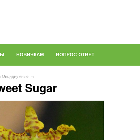
ВЫ
НОВИЧКАМ
ВОПРОС-ОТВЕТ
и Онцидиумные
→
weet Sugar