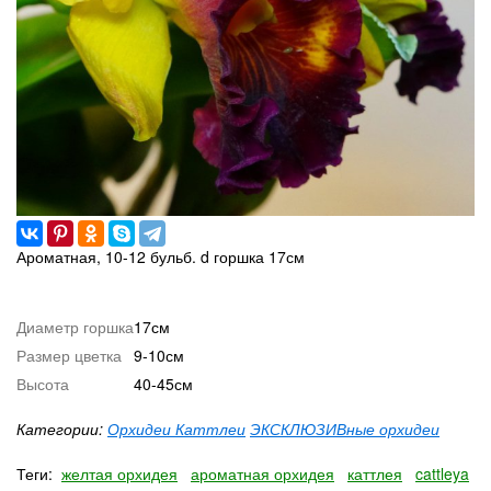
Ароматная, 10-12 бульб. d горшка 17см
Диаметр горшка
17см
Размер цветка
9-10см
Высота
40-45см
Категории:
Орхидеи Каттлеи
ЭКСКЛЮЗИВные орхидеи
Теги:
желтая орхидея
ароматная орхидея
каттлея
cattleya