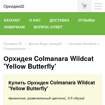
Орхидеи22
КАТАЛОГ
О НАС
ДОСТАВКА
ОТЗЫВЫ
НОВИЧКАМ
ВОПРОС-ОТВЕТ
Орхидеи 22
→
Другие Виды орхидей
→
Орхидеи Камбрии и
Онцидиумные
→
Орхидея Colmanara Wildcat
'Yellow Butterfly'
Купить Орхидея Colmanara Wildcat
'Yellow Butterfly'
Ароматная, разветвленный цветонос, 3-5 пбульб