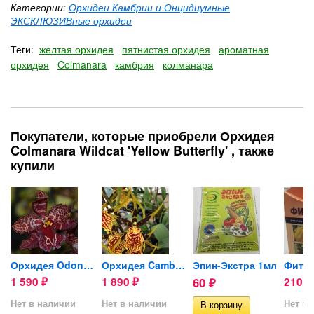
Категории:
Орхидеи Камбрии и Онцидиумные
ЭКСКЛЮЗИВные орхидеи
Теги:
желтая орхидея
пятнистая орхидея
ароматная
орхидея
Colmanara
камбрия
колманара
Покупатели, которые приобрели Орхидея
Colmanara Wildcat 'Yellow Butterfly' , также
купили
is...
Орхидея Odontioda Stirbic...
Орхидея Cambria 'Mystic...
Эпин-Экстра 1мл
Фито
1 590
1 890
60
210
₽
₽
₽
₽
Нет в наличии
Нет в наличии
Нет в 