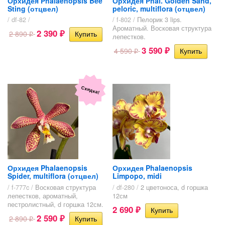
Орхидея Phalaenopsis Bee
Орхидея Phal. Golden Sand,
Sting (отцвел)
peloric, multiflora (отцвел)
/ df-82 /
/ f-802 /
Пелорик 3 lips.
Ароматный. Восковая структура
2 390
2 890
₽
₽
лепестков.
3 590
4 590
₽
₽
Скидка!
Орхидея Phalaenopsis
Орхидея Phalaenopsis
Spider, multiflora (отцвел)
Limpopo, midi
/ f-777c /
Восковая структура
/ df-280 /
2 цветоноса, d горшка
лепестков, ароматный,
12см
пестролистный, d горшка 12см.
2 690
₽
2 590
2 890
₽
₽