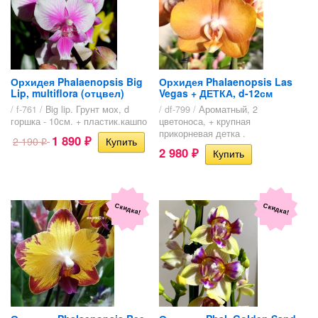
Орхидея Phalaenopsis Big
Орхидея Phalaenopsis Las
Lip, multiflora (отцвел)
Vegas + ДЕТКА, d-12см
/ f-761 /
Big lip. Грунт мох, d
/ df-799 /
Ароматный, 2
горшка - 10см. + пластик.кашпо
цветоноса, + крупная
прикорневая детка .
1 890
2 190
₽
₽
2 980
₽
Скидка!
Скидка!