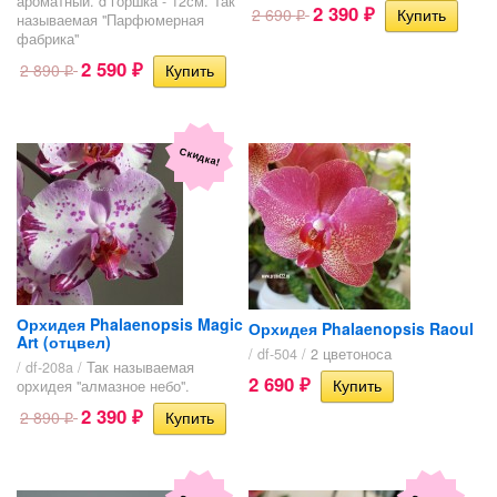
ароматный. d горшка - 12см. Так
2 390
2 690
₽
называемая "Парфюмерная
₽
фабрика"
2 590
2 890
₽
₽
Скидка!
Орхидея Phalaenopsis Magic
Орхидея Phalaenopsis Raoul
Art (отцвел)
/ df-504 /
2 цветоноса
/ df-208a /
Так называемая
2 690
орхидея "алмазное небо".
₽
2 390
2 890
₽
₽