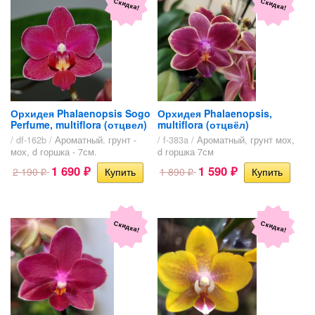
Скидка!
Скидка!
Орхидея Phalaenopsis Sogo
Орхидея Phalaenopsis,
Perfume, multiflora (отцвел)
multiflora (отцвёл)
/ df-162b /
Ароматный. грунт -
/ f-383a /
Ароматный, грунт мох,
мох, d горшка - 7см.
d горшка 7см
1 690
1 590
2 190
1 890
₽
₽
₽
₽
Скидка!
Скидка!