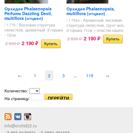
Орхидея Phalaenopsis
Орхидея Phalaenopsis,
Perfumе Dazzling Devil,
multiflora (отцвел)
multiflora (отцвел)
/ f-794а /
Ароматный, восковая
/ f-779 /
Восковая структура
структура лепестков, грунт мох,
лепестков, ароматный. d горшка
d горшка 11см + пластик.кашпо
- 12см.
2 190
2 590
₽
₽
2 190
2 590
₽
₽
←
1
2
3
...
119
→
Количество:
На страницу:
info@orchid22.ru
+7-903-9126931, +7-3852-251668