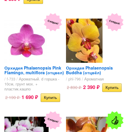
Скидка!
Скидка!
Орхидея Phalaenopsis Pink
Орхидея Phalaenopsis
Flamingo, multiflora (отцвел)
Buddha (отцвёл)
/ f-733 /
Ароматный. d горшка -
/ phl-796 /
Ароматная
10см, грунт мох. +
2 390
2 890
₽
₽
пластик.кашпо
1 690
2 190
₽
₽
Скидка!