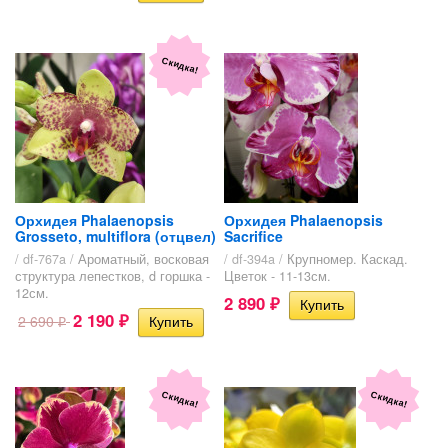
Скидка!
Орхидея Phalaenopsis
Орхидея Phalaenopsis
Grosseto, multiflora (отцвел)
Sacrifice
/ df-767a /
Ароматный, восковая
/ df-394a /
Крупномер. Каскад.
структура лепестков, d горшка -
Цветок - 11-13см.
12см.
2 890
₽
2 190
2 690
₽
₽
Скидка!
Скидка!