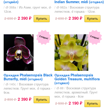
(отцвёл)
Indian Summer, midi (отцвел)
/ df-368a /
Из Азии, грунт мох, d-
/ df-982a /
Восковая структура
12см.
лепестков, d горшка - 12см.
2 390
2 390
2 690
2 690
₽
₽
₽
₽
Скидка!
Скидка!
Орхидея Phalaenopsis Black
Орхидея Phalaenopsis
Butterfly, midi (отцвел)
Golden Treasure, multiflora
(отцвел)
/ df-140с /
Восковая структура
/ df-88 /
Восковая структура
лепестков. Грунт мох, d горшка -
лепестков, ароматный. Грунт
9см.
мох, d горшка - 8см
2 390
2 890
₽
₽
2 190
2 590
₽
₽