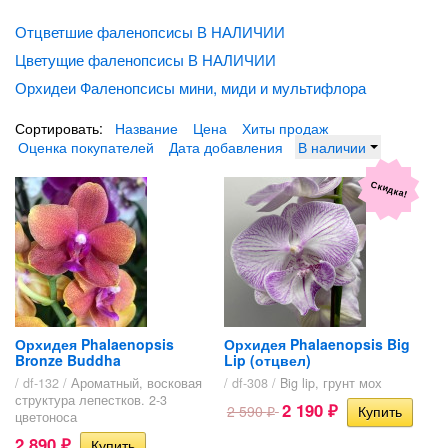
Отцветшие фаленопсисы В НАЛИЧИИ
Цветущие фаленопсисы В НАЛИЧИИ
Орхидеи Фаленопсисы мини, миди и мультифлора
Сортировать:
Название
Цена
Хиты продаж
Оценка покупателей
Дата добавления
В наличии
Скидка!
Орхидея Phalaenopsis
Орхидея Phalaenopsis Big
Bronze Buddha
Lip (отцвел)
/ df-132 /
Ароматный, восковая
/ df-308 /
Big lip, грунт мох
структура лепестков. 2-3
2 190
2 590
₽
₽
цветоноса
2 890
₽