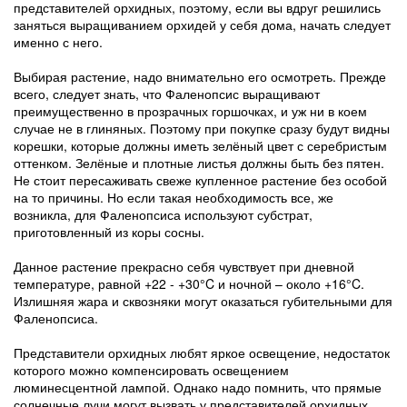
представителей орхидных, поэтому, если вы вдруг решились
заняться выращиванием орхидей у себя дома, начать следует
именно с него.
Выбирая растение, надо внимательно его осмотреть. Прежде
всего, следует знать, что Фаленопсис выращивают
преимущественно в прозрачных горшочках, и уж ни в коем
случае не в глиняных. Поэтому при покупке сразу будут видны
корешки, которые должны иметь зелёный цвет с серебристым
оттенком. Зелёные и плотные листья должны быть без пятен.
Не стоит пересаживать свеже купленное растение без особой
на то причины. Но если такая необходимость все, же
возникла, для Фаленопсиса используют субстрат,
приготовленный из коры сосны.
Данное растение прекрасно себя чувствует при дневной
температуре, равной +22 - +30°C и ночной – около +16°C.
Излишняя жара и сквозняки могут оказаться губительными для
Фаленопсиса.
Представители орхидных любят яркое освещение, недостаток
которого можно компенсировать освещением
люминесцентной лампой. Однако надо помнить, что прямые
солнечные лучи могут вызвать у представителей орхидных