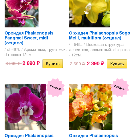
Орхидея Phalaenopsis
Орхидея Phalaenopsis Sogo
Fangmei Sweet, midi
Meili, multiflora (отцвел)
(отцвел)
/ f-545a /
Восковая структура
/ df-467b /
Ароматный, грунт мох,
лепестков, ароматный. d горшка
d горшка 12см
- 12см.
2 890
2 390
3 290
2 690
₽
₽
₽
₽
Скидка!
Скидка!
Орхидея Phalaenopsis
Орхидея Phalaenopsis