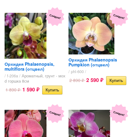
Скидка!
Скидка!
Орхидея Phalaenopsis
Орхидея Phalaenopsis,
Pumpkion (отцвел)
multiflora (отцвел)
/ phl-600 /
/ f-206a /
Ароматный, грунт - мох
2 590
2 890
d горшка 8см
₽
₽
1 590
1 890
₽
₽
Скидка!
Скидка!