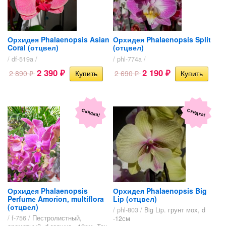
Орхидея Phalaenopsis Asian
Орхидея Phalaenopsis Split
Coral (отцвел)
(отцвел)
/ df-519a /
/ phl-774a /
2 390
2 190
2 890
2 690
₽
₽
₽
₽
Скидка!
Скидка!
Орхидея Phalaenopsis
Орхидея Phalaenopsis Big
Perfumе Amorion, multiflora
Lip (отцвел)
(отцвел)
/ phl-803 /
Big Lip. грунт мох, d
/ f-756 /
Пестролистный,
-12см