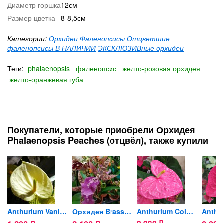
Диаметр горшка
12см
Размер цветка
8-8,5см
Категории:
Орхидеи Фаленопсисы
Отцветшие
фаленопсисы В НАЛИЧИИ
ЭКСКЛЮЗИВные орхидеи
Теги:
phalaenopsis
фаленопсис
желто-розовая орхидея
желто-оранжевая губа
Покупатели, которые приобрели Орхидея
Phalaenopsis Peaches (отцвёл), также купили
rf Song
Anthurium Vanilla (отцвел)
Орхидея Brassia hybrid...
Anthurium Colorado
2 980