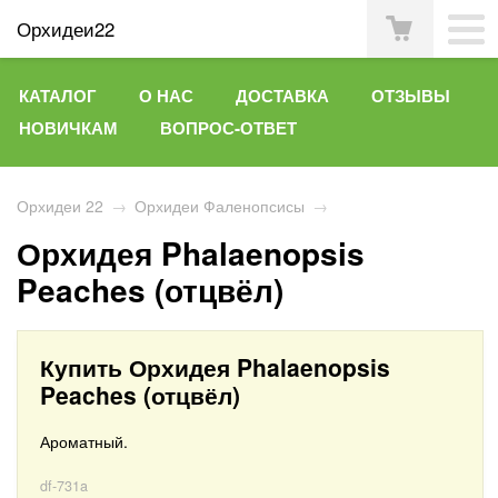
Орхидеи22
КАТАЛОГ
О НАС
ДОСТАВКА
ОТЗЫВЫ
НОВИЧКАМ
ВОПРОС-ОТВЕТ
Орхидеи 22
→
Орхидеи Фаленопсисы
→
Орхидея Phalaenopsis
Peaches (отцвёл)
Купить Орхидея Phalaenopsis
Peaches (отцвёл)
Ароматный.
df-731a