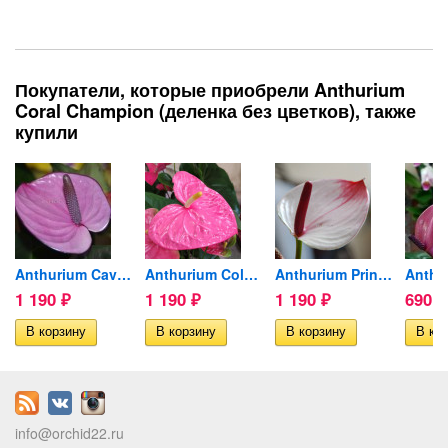
Покупатели, которые приобрели Anthurium
Coral Champion (деленка без цветков), также
купили
oney...
Anthurium Cavalli Purple...
Anthurium Colorado...
Anthurium Princess Amalia...
1 190
1 190
1 190
690
₽
₽
₽
₽
info@orchid22.ru