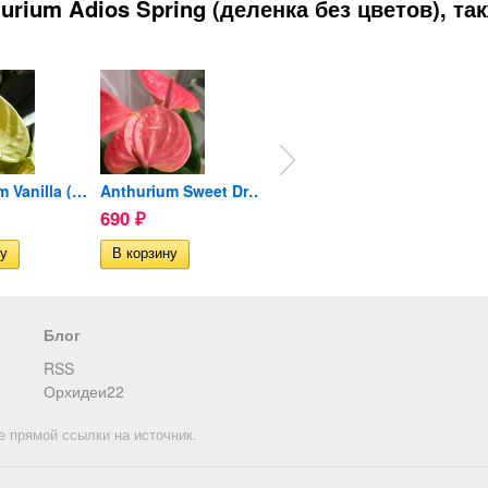
rium Adios Spring (деленка без цветов), та
Anthurium Vanilla (деленка...
Anthurium Sweet Dream...
Anthurium Princess Amalia...
690
1 190
1 19
₽
₽
Блог
RSS
Орхидеи22
е прямой ссылки на источник.