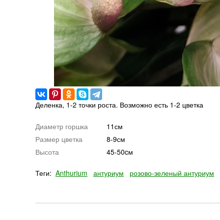
Деленка, 1-2 точки роста. Возможно есть 1-2 цветка
Диаметр горшка
11см
Размер цветка
8-9см
Высота
45-50cм
Теги:
Anthurium
антуриум
розово-зеленый антуриум