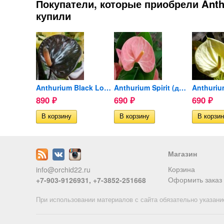
Покупатели, которые приобрели Anthu
купили
Anthurium Baby Purple...
Anthurium Black Love...
Anthurium Spirit (деленка...
890
690
690
₽
₽
₽
ии
Магазин
Корзина
info@orchid22.ru
Оформить заказ
+7-903-9126931, +7-3852-251668
При использовании материалов с сайта обязательно указани