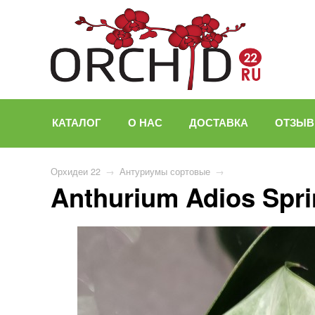
КАТАЛОГ
О НАС
ДОСТАВКА
ОТЗЫ
Орхидеи 22
→
Антуриумы сортовые
→
Anthurium Adios Spri