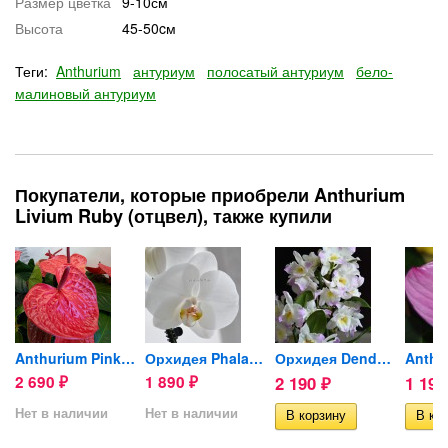
Размер цветка
9-10см
Высота
45-50cм
Теги:
Anthurium
антуриум
полосатый антуриум
бело-
малиновый антуриум
Покупатели, которые приобрели Anthurium
Livium Ruby (отцвел), также купили
nlin...
Anthurium Pink Queen
Орхидея Phalaenopsis Serena...
Орхидея Dendrobium nobile...
2 690
1 890
2 190
1 19
₽
₽
₽
Нет в наличии
Нет в наличии