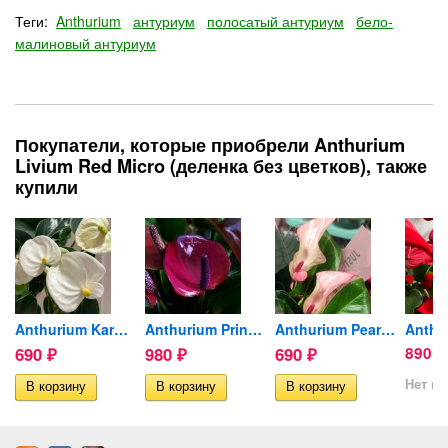
Теги:
Anthurium
антуриум
полосатый антуриум
бело-
малиновый антуриум
Покупатели, которые приобрели Anthurium
Livium Red Micro (деленка без цветков), также
купили
Anthurium Karma White...
Anthurium Princess Amalia...
Anthurium Pearl Matata...
690
980
690
890
₽
₽
₽
₽
Нет в 