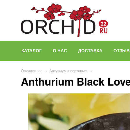
КАТАЛОГ
О НАС
ДОСТАВКА
ОТЗЫ
Орхидеи 22
→
Антуриумы сортовые
→
Anthurium Black Love