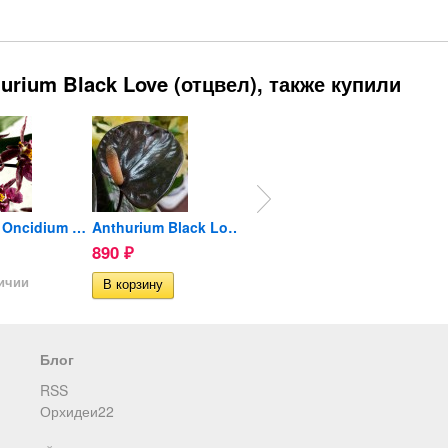
rium Black Love (отцвел), также купили
Орхидея Oncidium Titanium...
Anthurium Black Love...
Anthurium Maine (деленка...
890
1 190
2 89
₽
₽
личии
Блог
RSS
Орхидеи22