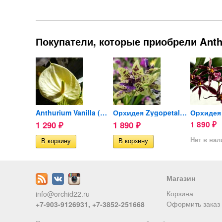
Покупатели, которые приобрели Anthu
Орхидея Phalaenopsis Red Lip
Anthurium Vanilla (отцвел)
Орхидея Zygopetalum hybrid...
1 290
1 890
1 890
₽
₽
₽
ии
Нет в на
Магазин
Корзина
info@orchid22.ru
Оформить заказ
+7-903-9126931, +7-3852-251668