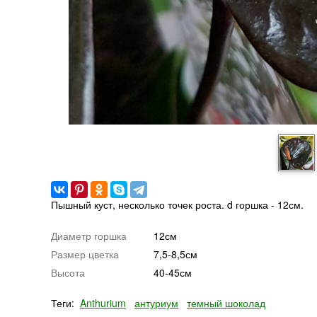
Пышный куст, несколько точек роста. d горшка - 12см.
Диаметр горшка
12см
Размер цветка
7,5-8,5см
Высота
40-45см
Теги:
Anthurium
антуриум
темный шоколад