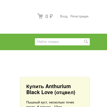
0
Вход
Регистрация
₽
Купить Anthurium
Black Love (отцвел)
Пышный куст, несколько точек
роста. d горшка - 12см.