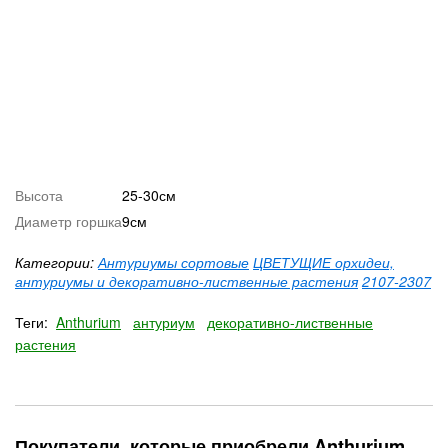
Высота
25-30см
Диаметр горшка
9см
Категории:
Антуриумы сортовые
ЦВЕТУЩИЕ орхидеи,
антуриумы и декоративно-лиственные растения
2107-2307
Теги:
Anthurium
антуриум
декоративно-лиственные
растения
Покупатели, которые приобрели Anthurium