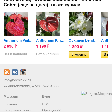
Cobra (еще не цвел), также купили
..
Anthurium Pink Queen
Anthurium King Kong Brown...
Орхидея Dendrobium Spring...
2 690
1 190
1 890
1 19
₽
₽
₽
Нет в наличии
Нет в наличии
info@orchid22.ru
+7-903-9126931, +7-3852-251668
Магазин
Блог
Корзина
RSS
Оформить заказ
Орхидеи22