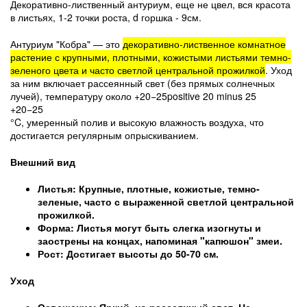
Декоративно-лиственный антуриум, еще не цвел, вся красота
в листьях, 1-2 точки роста, d горшка - 9см.
Антуриум "Кобра" — это
декоративно-лиственное комнатное
растение с крупными, плотными, кожистыми листьями темно-
зеленого цвета и часто светлой центральной прожилкой
. Уход
за ним включает рассеянный свет (без прямых солнечных
лучей), температуру около
+20−25positive 20 minus 25
+20−25
°C, умеренный полив и высокую влажность воздуха, что
достигается регулярным опрыскиванием.
Внешний вид
Листья:
Крупные, плотные, кожистые, темно-
зеленые, часто с выраженной светлой центральной
прожилкой.
Форма:
Листья могут быть слегка изогнуты и
заострены на концах, напоминая "капюшон" змеи.
Рост:
Достигает высоты до 50-70 см.
Уход
Освещение:
Яркий, но рассеянный свет. Не