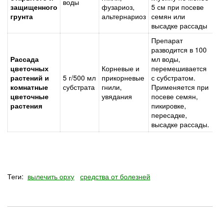
воды
защищенного
фузариоз,
5 см при посеве
грунта
альтернариоз
семян или
высадке рассады
Препарат
разводится в 100
Рассада
мл воды,
цветочных
Корневые и
перемешивается
растений и
5 г/500 мл
прикорневые
с субстратом.
комнатные
субстрата
гнили,
Применяется при
цветочные
увядания
посеве семян,
растения
пикировке,
пересадке,
высадке рассады.
Теги:
вылечить орху
средства от болезней