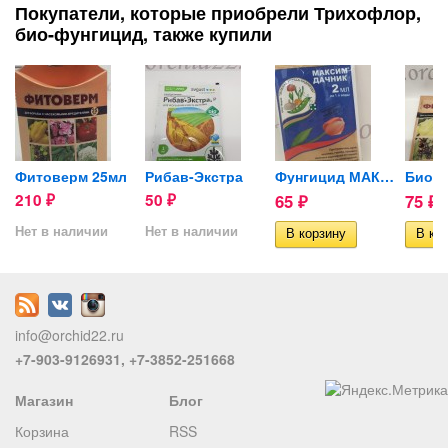
Покупатели, которые приобрели Трихофлор,
био-фунгицид, также купили
Фитоверм 25мл
Рибав-Экстра
Фунгицид МАКСИМ Дачник, 2мл
210
50
65
75
₽
₽
₽
₽
Нет в наличии
Нет в наличии
info@orchid22.ru
+7-903-9126931, +7-3852-251668
Магазин
Блог
Корзина
RSS