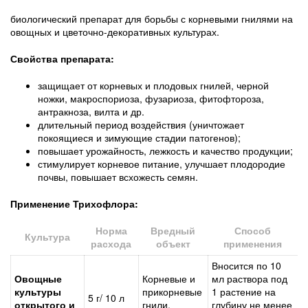
биологический препарат для борьбы с корневыми гнилями на
овощных и цветочно-декоративных культурах.
Свойства препарата:
защищает от корневых и плодовых гнилей, черной
ножки, макроспориоза, фузариоза, фитофтороза,
антракноза, вилта и др.
длительный период воздействия (уничтожает
покоящиеся и зимующие стадии патогенов);
повышает урожайность, лежкость и качество продукции;
стимулирует корневое питание, улучшает плодородие
почвы, повышает всхожесть семян.
Применение Трихофлора:
Норма
Вредный
Способ
Культура
расхода
объект
применения
Вносится по 10
Овощные
Корневые и
мл раствора под
культуры
прикорневые
1 растение на
5 г/ 10 л
открытого и
гнили,
глубину не менее