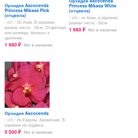
Орхидея Ascocenda
Орхидея Ascocenda
Princess Mikasa White
Princess Mikasa Pink
(отцвела)
(отцвела)
/ v04 /
из Азии, в корзинке,
/ v07 /
Из Азии. В корзинке,
размах листа - 20см.
размах листа - 18см. Отцветшая
1 980
Нет в наличии
₽
или размера, близкого к
цветению.
1 980
Нет в наличии
₽
Орхидея Ascocenda
/ v03 /
Из Европы. Ароматная. В
корзинке на подвесе.
5 500
Нет в наличии
₽