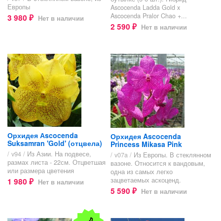
Европы
Ascocenda Ladda Gold x
Ascocenda Pralor Chao +...
3 980
Нет в наличии
₽
2 590
Нет в наличии
₽
Орхидея Аscocenda
Орхидея Ascocenda
Suksamran 'Gold' (отцвела)
Princess Mikasa Pink
/ v94 /
Из Азии. На подвесе,
/ v07a /
Из Европы. В стеклянном
размах листа - 22см. Отцветшая
вазоне. Относится к вандовым,
или размера цветения
одна из самых легко
зацветаемых аскоценд.
1 980
Нет в наличии
₽
5 590
Нет в наличии
₽