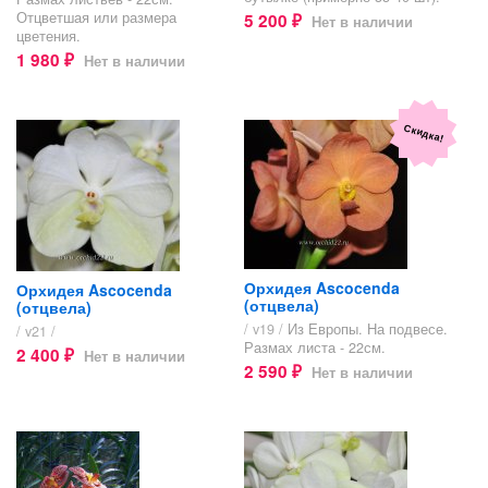
Отцветшая или размера
5 200
Нет в наличии
₽
цветения.
1 980
Нет в наличии
₽
Скидка!
Орхидея Ascocenda
Орхидея Ascocenda
(отцвела)
(отцвела)
/ v19 /
Из Европы. На подвесе.
/ v21 /
Размах листа - 22см.
2 400
Нет в наличии
₽
2 590
Нет в наличии
₽