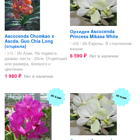
Орхидея Ascocenda
Ascocenda Chomkao x
Princess Mikasa White
Ascda. Guo Chia Long
/ v08 /
Из Европы. В стеклянном
(отцвела)
вазоне
/ v12 /
Из Азии. На подвесе,
6 590
Нет в наличии
₽
размах листа - 20см. Отцветшая
или размера, близкого к
цветению.
1 980
Нет в наличии
₽
Из Азии
Из Азии