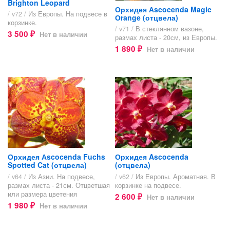
Brighton Leopard
Орхидея Аscocenda Magic
/ v72 /
Из Европы. На подвесе в
Оrange (отцвела)
корзинке.
/ v71 /
В стеклянном вазоне,
3 500
Нет в наличии
₽
размах листа - 20см, из Европы.
1 890
Нет в наличии
₽
Орхидея Аscocenda Fuchs
Орхидея Ascocenda
Spotted Cat (отцвела)
(отцвела)
/ v64 /
Из Азии. На подвесе,
/ v62 /
Из Европы. Ароматная. В
размах листа - 21см. Отцветшая
корзинке на подвесе.
или размера цветения
2 600
Нет в наличии
₽
1 980
Нет в наличии
₽