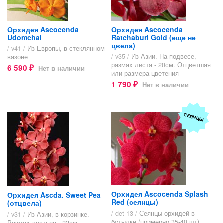
Орхидея Ascocenda
Орхидея Ascocenda
Udomchai
Ratchaburi Gold (еще не
цвела)
/ v41 /
Из Европы, в стеклянном
/ v35 /
Из Азии. На подвесе,
вазоне
размах листа - 20см. Отцветшая
6 590
Нет в наличии
₽
или размера цветения
1 790
Нет в наличии
₽
СЕЯНЦЫ
Орхидея Ascocenda Splash
Орхидея Ascda. Sweet Pea
Red (сеянцы)
(отцвела)
/ det-13 /
Сеянцы орхидей в
/ v31 /
Из Азии, в корзинке.
бутылке (примерно 35-40 шт).
Размах листьев - 22см.