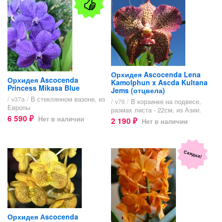
Орхидея Ascocenda Lena
Орхидея Ascocenda
Kamolphun x Ascda Kultana
Princess Mikasa Blue
Jems (отцвела)
/ v37a /
В стеклянном вазоне, из
/ v76 /
В корзинке на подвесе,
Европы
размах листа - 22см, из Азии.
6 590
Нет в наличии
2 190
₽
Нет в наличии
₽
Скидка!
Орхидея Аscocenda