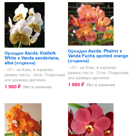
Орхидея Ascda. Phairot x
Орхидея Ascda. Krailerk
Vanda Fuchs spotted orange
White x Vanda sanderiana,
(отцвела)
alba (отцвела)
/ v50 /
из Азии, в корзинке,
/ v51 /
из Азии, в корзинке,
размах листа - 21см. Отцветшая
размах листа - 24см. Отцветшая
или размера цветения
или размера цветения.
1 980
Нет в наличии
₽
1 980
Нет в наличии
₽