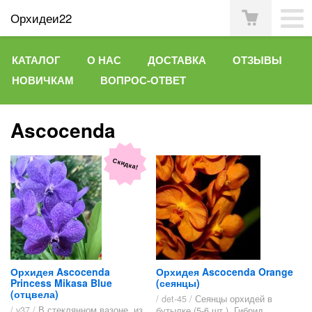
Орхидеи22
КАТАЛОГ
О НАС
ДОСТАВКА
ОТЗЫВЫ
НОВИЧКАМ
ВОПРОС-ОТВЕТ
Ascocenda
Скидка!
Орхидея Ascocenda
Орхидея Ascocenda Orange
Princess Mikasa Blue
(сеянцы)
(отцвела)
/ det-45 /
Сеянцы орхидей в
/ v37 /
В стеклянном вазоне, из
бутылке (5-6 шт.). Гибрид