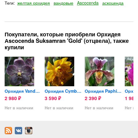
Теги:
желтая орхидея
вандовые
Ascocenda
аскоценда
Покупатели, которые приобрели Орхидея
Аscocenda Suksamran 'Gold' (отцвела), также
купили
я...
Орхидея Vanda Gordon Dillon...
Орхидея Cymbidium (отцвел)
Орхидея Paphiopedilum...
2 980
3 590
2 390
1 98
₽
₽
₽
Нет в наличии
Нет в наличии
Нет в наличии
Нет в 