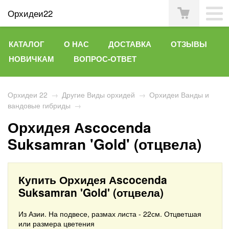
Орхидеи22
КАТАЛОГ
О НАС
ДОСТАВКА
ОТЗЫВЫ
НОВИЧКАМ
ВОПРОС-ОТВЕТ
Орхидеи 22
→
Другие Виды орхидей
→
Орхидеи Ванды и
вандовые гибриды
→
Орхидея Аscocenda
Suksamran 'Gold' (отцвела)
Купить Орхидея Аscocenda
Suksamran 'Gold' (отцвела)
Из Азии. На подвесе, размах листа - 22см. Отцветшая
или размера цветения