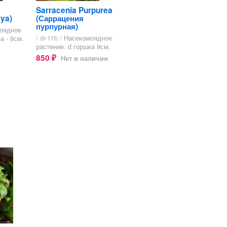
Sarracenia Purpurea
ya)
(Саррацения
пурпурная)
оядное
/ dr-11b /
Насекомоядное
а - 9см.
растение. d горшка 9см.
850
Нет в наличии
₽