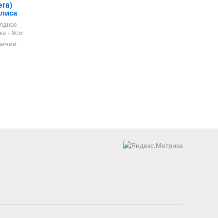
era)
Алиса
ядное
ка - 9см
личии