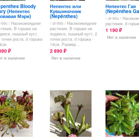
penthes Bloody
Непентес или
Непентес Гая
ry (Непентес
Кувшиночник
(Nepēnthes Ga
овавая Мэри)
(Nepēnthes)
/ dr-99а /
Насеком
r-99c /
Насекомоядное
/ dr-99b /
Насекомоядное
растение. d горшк
стение. В горшке на
растение. В горшке на
1 190
₽
двесе, пышный куст,
подвесе, пышный куст, 2
Нет в наличии
3 точки роста. d горшка
точки роста. d горшка -
4см.
14см. Размер...
890
2 890
₽
₽
ет в наличии
Нет в наличии