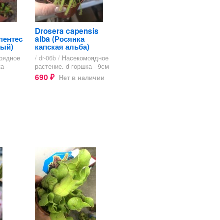
Drosera capensis
пентес
alba (Росянка
ный)
капская альба)
оядное
/ dr-06b /
Насекомоядное
а -
растение. d горшка - 9см
690
Нет в наличии
₽