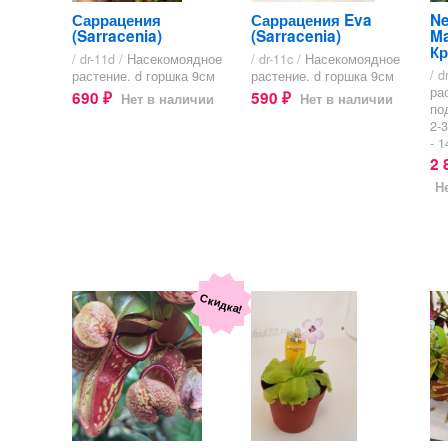
Саррацения
Саррацения Eva
Ne
(Sarracenia)
(Sarracenia)
Ma
Кр
/ dr-11d /
Насекомоядное
/ dr-11c /
Насекомоядное
/ d
растение. d горшка 9см
растение. d горшка 9см
ра
690
590
Нет в наличии
Нет в наличии
₽
₽
по
2-
- 1
2 
Н
Скидка!