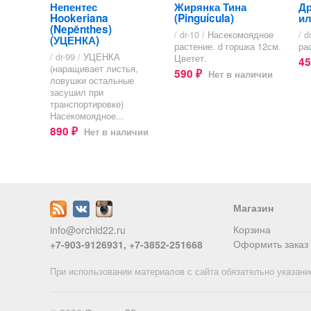
Непентес
Жирянка Тина
Др
Hookeriana
(Pinguícula)
ил
(Nepēnthes)
/ dr-10 /
Насекомоядное
/ d
(УЦЕНКА)
растение. d горшка 12см.
ра
/ dr-99 /
УЦЕНКА
Цветет.
4
(наращивает листья,
590
Нет в наличии
₽
ловушки остальные
засушил при
транспортировке)
Насекомоядное...
890
Нет в наличии
₽
Магазин
Корзина
info@orchid22.ru
Оформить заказ
+7-903-9126931, +7-3852-251668
При использовании материалов с сайта обязательно указани