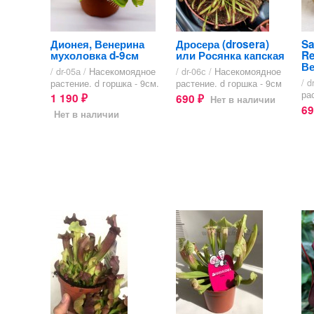
Дионея, Венерина
Дросера (drosera)
Sa
мухоловка d-9см
или Росянка капская
Re
Ве
/ dr-05а /
Насекомоядное
/ dr-06с /
Насекомоядное
/ d
растение. d горшка - 9см.
растение. d горшка - 9см
ра
1 190
690
Нет в наличии
₽
₽
6
Нет в наличии