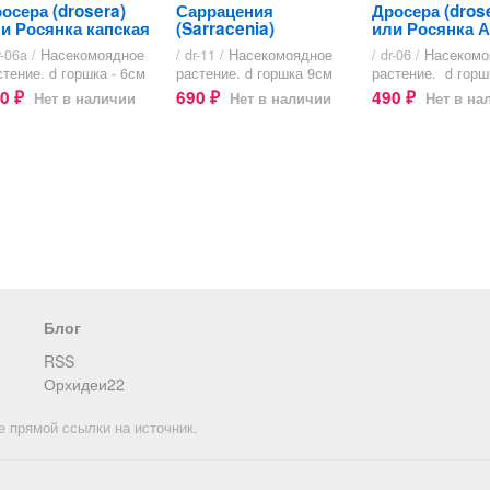
осера (drosera)
Саррацения
Дросера (dros
и Росянка капская
(Sarracenia)
или Росянка 
r-06a /
Насекомоядное
/ dr-11 /
Насекомоядное
/ dr-06 /
Насекомо
стение. d горшка - 6см
растение. d горшка 9см
растение. d горш
50
690
490
Нет в наличии
Нет в наличии
Нет в на
₽
₽
₽
Блог
RSS
Орхидеи22
е прямой ссылки на источник.