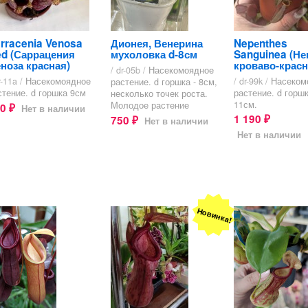
rracenia Venosa
Дионея, Венерина
Nepеnthes
d (Саррацения
мухоловка d-8см
Sanguinea (Не
ноза красная)
кроваво-крас
/ dr-05b /
Насекомоядное
r-11a /
Насекомоядное
/ dr-99k /
Насеком
растение. d горшка - 8см,
стение. d горшка 9см
растение. d горшк
несколько точек роста.
11см.
Молодое растение
90
Нет в наличии
₽
1 190
750
Нет в наличии
₽
₽
Нет в наличии
Новинка!