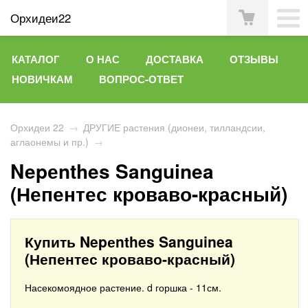
Орхидеи22
КАТАЛОГ
О НАС
ДОСТАВКА
ОТЗЫВЫ
НОВИЧКАМ
ВОПРОС-ОТВЕТ
Орхидеи 22
→
ДРУГИЕ растения (дионеи, тилландсии,
аглаонемы и пр.)
→
Nepеnthes Sanguinea
(Непентес кроваво-красный)
Купить Nepеnthes Sanguinea
(Непентес кроваво-красный)
Насекомоядное растение. d горшка - 11см.