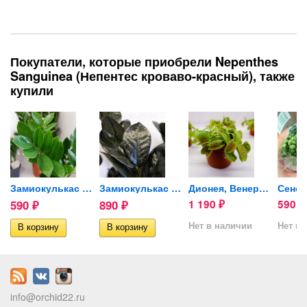
Покупатели, которые приобрели Nepеnthes
Sanguinea (Непентес кроваво-красный), также
купили
..
Замиокулькас Zamiifolia...
Замиокулькас Raven (черный,...
Дионея, Венерина мухоловка...
590
890
1 190
590
₽
₽
₽
₽
Нет в наличии
Нет в 
info@orchid22.ru