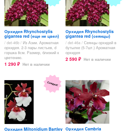
Орхидея Rhynchostylis
Орхидея Rhynchostylis
gigantea red (еще не цвел)
gigantea red (сеянцы)
/ det-46b /
Из Азии. Ароматная
/ det-46a /
Сеянцы орхидей в
орхидея. 2-3 пары листьев, d
бутылке (5-7шт.) Ароматная
горшка 8см. Размер, близкий к
орхидея
цветению.
2 590
Нет в наличии
₽
1 290
Нет в наличии
₽
Скидка!
Орхидея Cambria
Орхидея Miltonidium Bartley