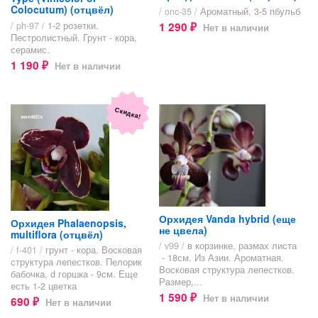
Colocutum) (отцвёл)
/ onc-35 /
Ароматный, 3-5 пбульб
/ ph-97 /
1-2 розетки.
1 290
Нет в наличии
₽
Пестролистный. Грунт - кора,
серамис.
1 190
Нет в наличии
₽
Скидка!
Орхидея Vanda hybrid (еще
Орхидея Phalaenopsis,
не цвела)
multiflora (отцвёл)
/ v99 /
в корзинке, размах листа
/ f-401 /
грунт - кора. Восковая
- 18см. Из Азии. Ароматная.
структура лепестков. Пелорик
Восковая структура лепестков.
бабочка, d горшка - 9см. Еще
Размер,...
есть 1-2 цветка
1 590
Нет в наличии
690
₽
Нет в наличии
₽