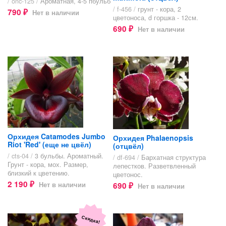
/ onc-125 /
Ароматная, 4-5 пбульб
/ f-456 /
грунт - кора, 2
790
Нет в наличии
₽
цветоноса, d горшка - 12см.
690
Нет в наличии
₽
Орхидея Catamodes Jumbo
Орхидея Phalaenopsis
Riot 'Red' (еще не цвёл)
(отцвёл)
/ cts-04 /
3 бульбы. Ароматный.
/ df-694 /
Бархатная структура
Грунт - кора, мох. Размер,
лепестков. Разветвленный
близкий к цветению.
цветонос.
2 190
Нет в наличии
690
₽
Нет в наличии
₽
Скидка!