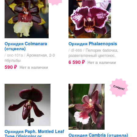
Орхидея Colmanara
Орхидея Phalaenopsis
(отцвела)
/ df-666 /
Пелорик бабочка,
/ onc-101a /
Ароматная, 2-3
разветвленный цветонос.
пбульбы
6 590
Нет в наличии
₽
590
Нет в наличии
₽
Скидка!
Орхидея Paph. Mottled Leaf
Орхидея Cambria (отцвела)
Type (Vinicolor or