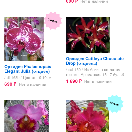
690
Нет в наличии
₽
Скидка!
Орхидея Cattleya Chocolate
Drop (отцвела)
Орхидея Phalaenopsis
/ cat-159 /
Из Азии, в сетчатом
Elegant Julia (отцвел)
горшке. Ароматная. 15-17 бульб
/ df-168b /
Цветок - 9-10см
1 690
Нет в наличии
₽
690
Нет в наличии
₽
Из Азии