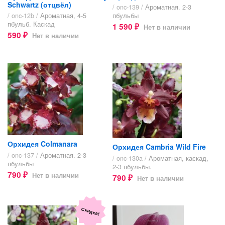
Schwartz (отцвёл)
/ onc-139 /
Ароматная. 2-3
/ onc-12b /
Ароматная, 4-5
пбульбы
пбульб. Каскад
1 590
Нет в наличии
₽
590
Нет в наличии
₽
Орхидея Colmanara
Орхидея Cambria Wild Fire
/ onc-137 /
Ароматная. 2-3
/ onc-130a /
Ароматная, каскад,
пбульбы
2-3 пбульбы.
790
Нет в наличии
₽
790
Нет в наличии
₽
Скидка!