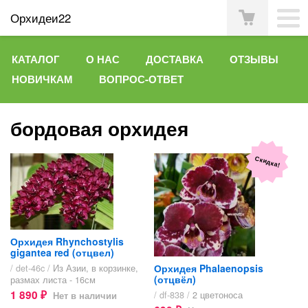
Орхидеи22
КАТАЛОГ
О НАС
ДОСТАВКА
ОТЗЫВЫ
НОВИЧКАМ
ВОПРОС-ОТВЕТ
бордовая орхидея
Скидка!
Орхидея Rhynchostylis
gigantea red (отцвел)
Орхидея Phalaenopsis
/ det-46c /
Из Азии, в корзинке,
(отцвёл)
размах листа - 16см
1 890
/ df-838 /
2 цветоноса
Нет в наличии
₽