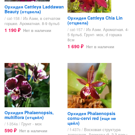
Орхидея Cattleya Laddawan
Beauty (отцвела)
Орхидея Cattleya Chia Lin
/ cat-158 /
Из Азии, в сетчатом
(отцвела)
горшке. Ароматная. 8-9 бульб
1 190
/ cat-157 /
Из Азии. Ароматная. 4-
Нет в наличии
₽
5 бульб. Грунт- мох, d горшка
8см
1 690
Нет в наличии
₽
Орхидея Phalaenopsis,
Орхидея Phalaenopsis
multiflora (отцвёл)
cornu-cervi red (еще не
цвёл)
/ f-354a /
Грунт - мох
/ f-437c /
Восковая структура
590
Нет в наличии
₽
лепестков. Ароматный. 2-3 пары