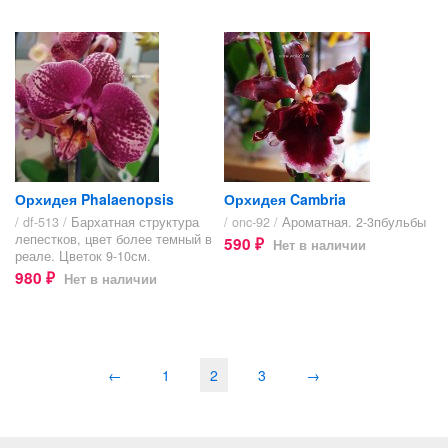
Орхидея Phalaenopsis
Орхидея Cambria
/ df-513 /
Бархатная структура
/ onc-92 /
Ароматная. 2-3пбульбы
лепестков, цвет более темный в
590
Нет в наличии
₽
реале. Цветок 9-10см.
980
Нет в наличии
₽
←
1
2
3
→