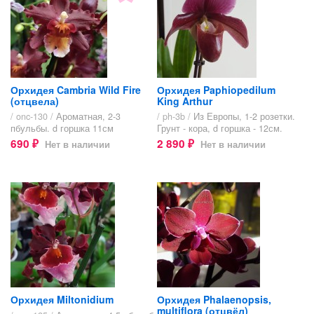
Орхидея Cambria Wild Fire
Орхидея Paphiopedilum
(отцвела)
King Arthur
/ onc-130 /
Ароматная, 2-3
/ ph-3b /
Из Европы, 1-2 розетки.
пбульбы. d горшка 11см
Грунт - кора, d горшка - 12см.
690
2 890
Нет в наличии
Нет в наличии
₽
₽
Орхидея Miltonidium
Орхидея Phalaenopsis,
multiflora (отцвёл)