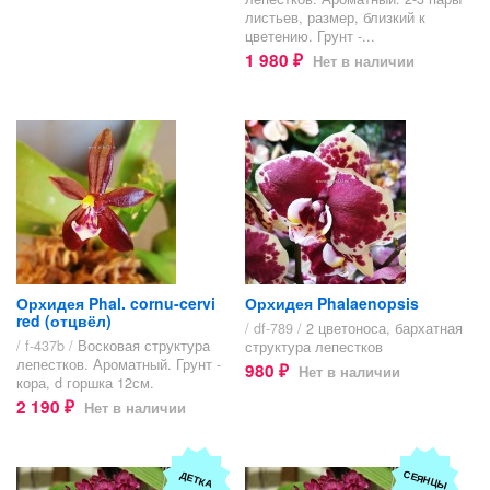
листьев, размер, близкий к
цветению. Грунт -...
1 980
Нет в наличии
₽
Орхидея Phal. cornu-cervi
Орхидея Phalaenopsis
red (отцвёл)
/ df-789 /
2 цветоноса, бархатная
/ f-437b /
Восковая структура
структура лепестков
лепестков. Ароматный. Грунт -
980
Нет в наличии
₽
кора, d горшка 12см.
2 190
Нет в наличии
₽
СЕЯНЦЫ
ДЕТКА