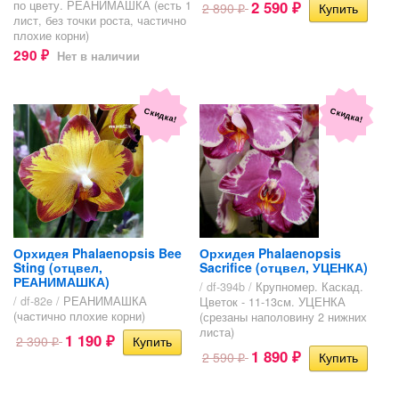
2 590
по цвету. РЕАНИМАШКА (есть 1
2 890
₽
₽
лист, без точки роста, частично
плохие корни)
290
Нет в наличии
₽
Скидка!
Скидка!
Орхидея Phalaenopsis Bee
Орхидея Phalaenopsis
Sting (отцвел,
Sacrifice (отцвел, УЦЕНКА)
РЕАНИМАШКА)
/ df-394b /
Крупномер. Каскад.
/ df-82e /
РЕАНИМАШКА
Цветок - 11-13см. УЦЕНКА
(частично плохие корни)
(срезаны наполовину 2 нижних
листа)
1 190
2 390
₽
₽
1 890
2 590
₽
₽