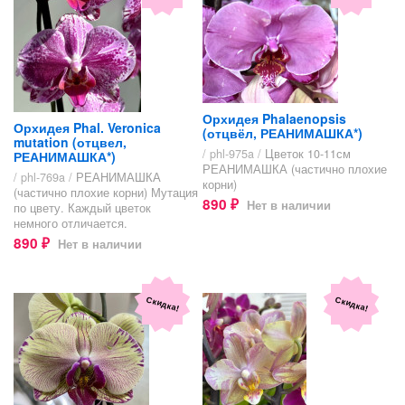
Орхидея Phalaenopsis
Орхидея Phal. Veronica
(отцвёл, РЕАНИМАШКА*)
mutation (отцвел,
/ phl-975a /
Цветок 10-11см
РЕАНИМАШКА*)
РЕАНИМАШКА (частично плохие
/ phl-769a /
РЕАНИМАШКА
корни)
(частично плохие корни) Мутация
890
Нет в наличии
по цвету. Каждый цветок
₽
немного отличается.
890
Нет в наличии
₽
Скидка!
Скидка!