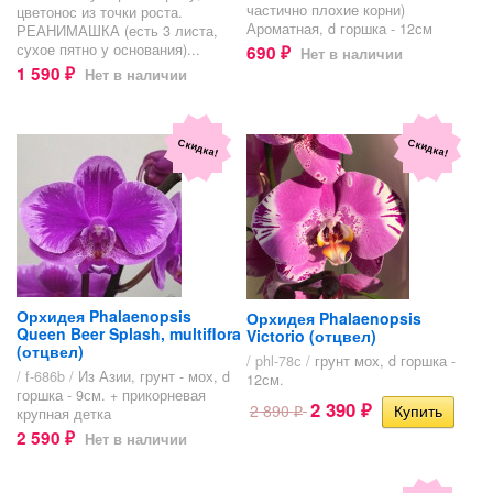
частично плохие корни)
цветонос из точки роста.
Ароматная, d горшка - 12см
РЕАНИМАШКА (есть 3 листа,
сухое пятно у основания)...
690
Нет в наличии
₽
1 590
Нет в наличии
₽
Скидка!
Скидка!
Орхидея Phalaenopsis
Орхидея Phalaenopsis
Queen Beer Splash, multiflora
Victorio (отцвел)
(отцвел)
/ phl-78с /
грунт мох, d горшка -
/ f-686b /
Из Азии, грунт - мох, d
12см.
горшка - 9см. + прикорневая
2 390
2 890
крупная детка
₽
₽
2 590
Нет в наличии
₽