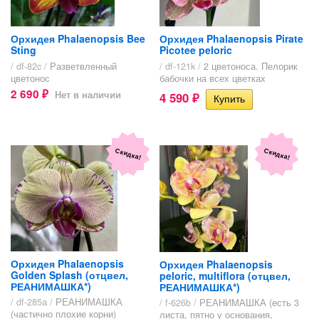
Орхидея Phalaenopsis Bee
Орхидея Phalaenopsis Pirate
Sting
Picotee peloric
/ df-82c /
Разветвленный
/ df-121k /
2 цветоноса. Пелорик
цветонос
бабочки на всех цветках
2 690
Нет в наличии
4 590
₽
₽
Скидка!
Скидка!
Орхидея Phalaenopsis
Орхидея Phalaenopsis
Golden Splash (отцвел,
peloric, multiflora (отцвел,
РЕАНИМАШКА*)
РЕАНИМАШКА*)
/ df-285а /
РЕАНИМАШКА
/ f-626b /
РЕАНИМАШКА (есть 3
(частично плохие корни)
листа, пятно у основания,