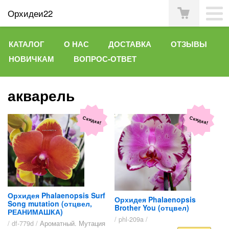
Орхидеи22
КАТАЛОГ
О НАС
ДОСТАВКА
ОТЗЫВЫ
НОВИЧКАМ
ВОПРОС-ОТВЕТ
акварель
Скидка!
Скидка!
Орхидея Phalaenopsis Surf
Орхидея Phalaenopsis
Song mutation (отцвел,
Brother You (отцвел)
РЕАНИМАШКА)
/ phl-209a /
/ df-779d /
Ароматный. Мутация