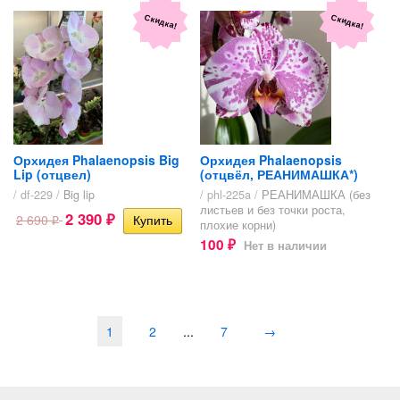
Скидка!
Скидка!
Орхидея Phalaenopsis Big
Орхидея Phalaenopsis
Lip (отцвел)
(отцвёл, РЕАНИМАШКА*)
/ df-229 /
Big lip
/ phl-225a /
РЕАНИМАШКА (без
листьев и без точки роста,
2 390
2 690
₽
₽
плохие корни)
100
Нет в наличии
₽
1
2
...
7
→