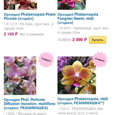
Орхидея Phalaenopsis Pirate
Орхидея Phalaenopsis
Picotee (отцвёл)
Fangmei Sweet, midi
(отцвел)
/ df-121d /
Из Азии, грунт мох, d
/ df-467b /
Ароматный, грунт мох,
горшка 12см
d горшка 12см
2 190
Нет в наличии
₽
2 890
3 290
₽
₽
Скидка!
Скидка!
Орхидея Phalaenopsis, midi
Орхидея Phal. Perfume
(отцвел, РЕАНИМАШКА**)
Diffusion mutation, multiflora
(отцвел, РЕАНИМАШКА)
/ f-641a /
РЕАНИМАШКА (без
точки роста, есть 2 листа,
/ f-620L /
Мутация по цвету,