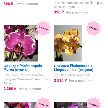
частично плохие корни) Пелорик
890
Нет в наличии
₽
бабочка, грунт -...
390
Нет в наличии
₽
Скидка!
Скидка!
Орхидея Phalaenopsis
Орхидея Phalaenopsis
Malwa (отцвёл)
Limpopo, midi (отцвел)
/ phl-554a /
так называемая
/ df-280a /
d горшка 12см
орхидея "Мальвина", цветок 9-
2 590
Нет в наличии
₽
10см
2 390
Нет в наличии
₽
Скидка!
Скидка!