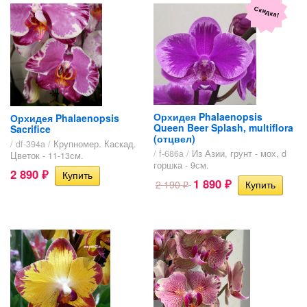
Скидка!
Орхидея Phalaenopsis
Орхидея Phalaenopsis
Queen Beer Splash, multiflora
Sacrifice
(отцвел)
/ df-394a /
Крупномер. Каскад.
/ f-686a /
Из Азии, грунт - мох, d
Цветок - 11-13см.
горшка - 9см.
2 890
₽
1 890
2 190
₽
₽