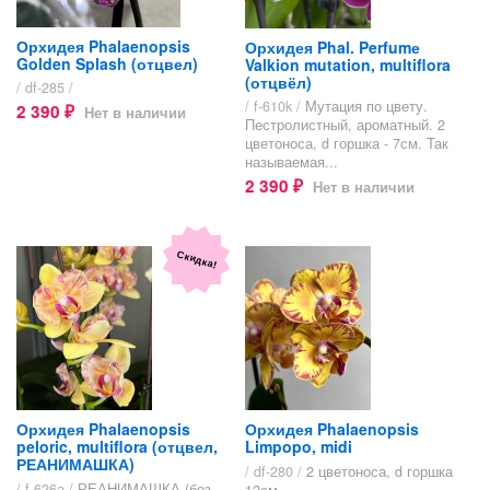
Орхидея Phalaenopsis
Орхидея Phal. Perfumе
Golden Splash (отцвел)
Valkion mutation, multiflora
(отцвёл)
/ df-285 /
/ f-610k /
Мутация по цвету.
2 390
Нет в наличии
₽
Пестролистный, ароматный. 2
цветоноса, d горшка - 7см. Так
называемая...
2 390
Нет в наличии
₽
Скидка!
Орхидея Phalaenopsis
Орхидея Phalaenopsis
peloric, multiflora (отцвел,
Limpopo, midi
РЕАНИМАШКА)
/ df-280 /
2 цветоноса, d горшка
/ f-626а /
РЕАНИМАШКА (без
12см