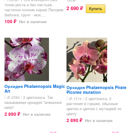
точки роста и без листьев,
2 690
₽
частично плохие корни) Пелорик
бабочка, грунт - мох,...
100
Нет в наличии
₽
Орхидея Phalaenopsis Magic
Орхидея Phalaenopsis Pirate
Art
Picotee mutation
/ df-208d /
2 цветоноса. Так
/ df-121e /
2 цветоноса, 2
называемая орхидея "алмазное
растения в горшке, обычные
небо".
цветки и цветки с мутацией по
2 890
цвету
Нет в наличии
₽
2 890
Нет в наличии
₽