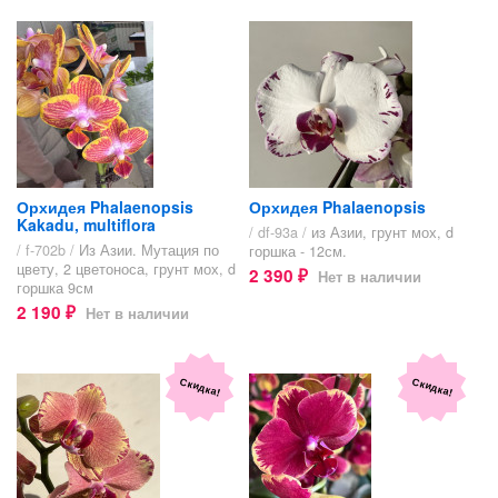
Орхидея Phalaenopsis
Орхидея Phalaenopsis
Kakadu, multiflora
/ df-93a /
из Азии, грунт мох, d
/ f-702b /
Из Азии. Мутация по
горшка - 12см.
цвету, 2 цветоноса, грунт мох, d
2 390
Нет в наличии
₽
горшка 9см
2 190
Нет в наличии
₽
Скидка!
Скидка!