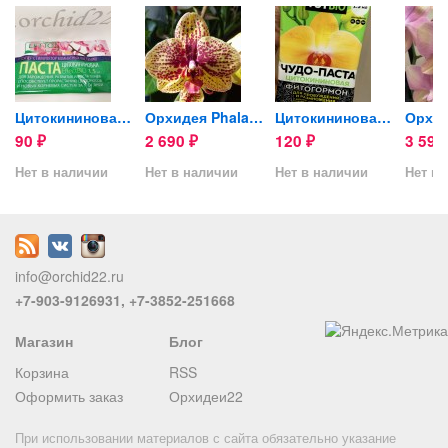
отцвёл)
Цитокининовая паста
Орхидея Phalaenopsis Karin...
Цитокининовая паста TUTBIO...
90
2 690
120
3 59
₽
₽
₽
Нет в наличии
Нет в наличии
Нет в наличии
Нет в 
info@orchid22.ru
+7-903-9126931, +7-3852-251668
Магазин
Блог
Корзина
RSS
Оформить заказ
Орхидеи22
При использовании материалов с сайта обязательно указание