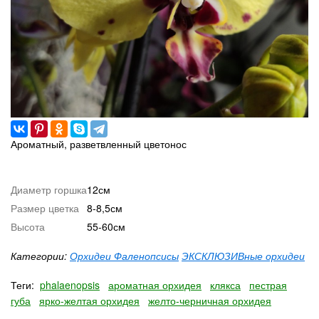
Ароматный, разветвленный цветонос
Диаметр горшка
12см
Размер цветка
8-8,5см
Высота
55-60см
Категории:
Орхидеи Фаленопсисы
ЭКСКЛЮЗИВные орхидеи
Теги:
phalaenopsis
ароматная орхидея
клякса
пестрая
губа
ярко-желтая орхидея
желто-черничная орхидея