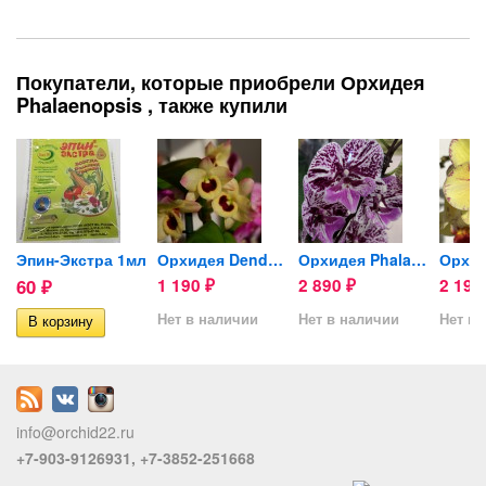
Покупатели, которые приобрели Орхидея
Phalaenopsis , также купили
Big...
Эпин-Экстра 1мл
Орхидея Dendrobium nobile...
Орхидея Phalaenopsis...
60
1 190
2 890
2 19
₽
₽
₽
Нет в наличии
Нет в наличии
Нет в 
info@orchid22.ru
+7-903-9126931, +7-3852-251668