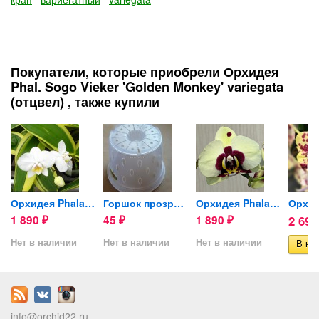
Покупатели, которые приобрели Орхидея
Phal. Sogo Vieker 'Golden Monkey' variegata
(отцвел) , также купили
opsis
Орхидея Phalaenopsis...
Горшок прозрачный для...
Орхидея Phalaenopsis Panda,...
1 890
45
1 890
2 69
₽
₽
₽
Нет в наличии
Нет в наличии
Нет в наличии
info@orchid22.ru