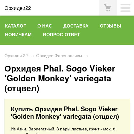
Орхидеи22
КАТАЛОГ
О НАС
ДОСТАВКА
ОТЗЫВЫ
НОВИЧКАМ
ВОПРОС-ОТВЕТ
Орхидеи 22
→
Орхидеи Фаленопсисы
→
Орхидея Phal. Sogo Vieker
'Golden Monkey' variegata
(отцвел)
Купить Орхидея Phal. Sogo Vieker
'Golden Monkey' variegata (отцвел)
Из Азии. Вариегатный, 3 пары листьев, грунт - мох. d