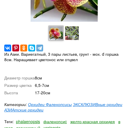
Из Азии. Вариегатный, 3 пары листьев, грунт - мох. d горшка
8см. Наращивает цветонос или отцвел
Диаметр горшка
8см
Размер цветка
6,5-7см
Высота
17-20см
Категории:
Орхидеи Фаленопсисы
ЭКСКЛЮЗИВные орхидеи
АЗИАтские орхидеи
Теги:
phalaenopsis
фаленопсиc
желто-красная орхидея
в
крап
вариегатный
variegata