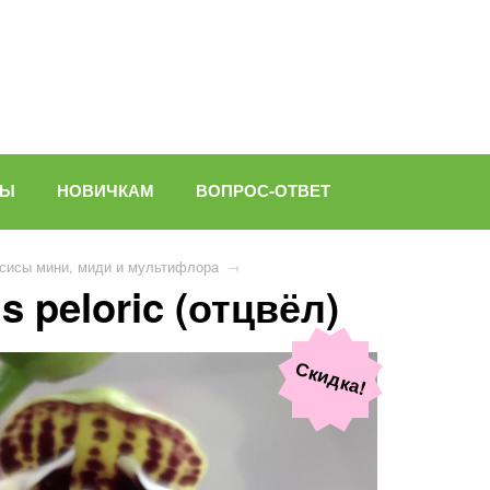
ВЫ
НОВИЧКАМ
ВОПРОС-ОТВЕТ
сисы мини, миди и мультифлора
→
 peloric (отцвёл)
Скидка!