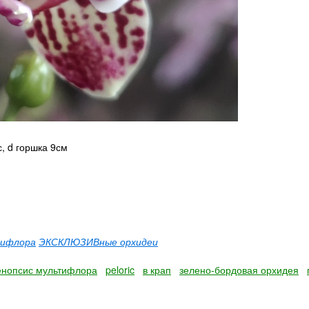
, d горшка 9см
тифлора
ЭКСКЛЮЗИВные орхидеи
нопсис мультифлора
peloric
в крап
зелено-бордовая орхидея