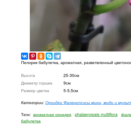
Пелорик бабулетка, ароматная, разветвленный цветонос
Высота
25-30см
Диаметр горшка
9см
Размер цветка
5-5,5см
Категории:
Орхидеи Фаленопсисы мини, миди и муль
Теги:
ароматная орхидея
phalaenopsis multiflora
фале
бабулетка