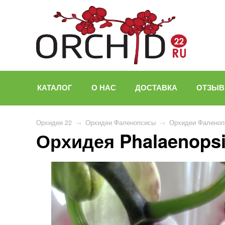
КАТАЛОГ
О НАС
ДОСТАВКА
ОТЗЫ
Орхидеи 22
→
Орхидеи Фаленопсисы
→
Орхидеи Фаленоп
Орхидея Phalaenopsis