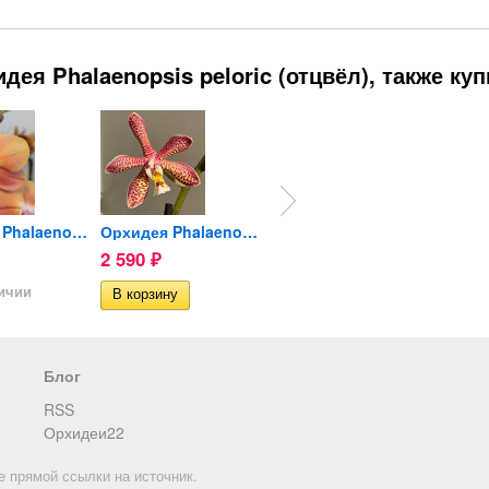
ея Phalaenopsis peloric (отцвёл), также ку
Орхидея Phalaenopsis...
Орхидея Phalaenopsis...
Орхидея Phalaenopsis...
2 590
1 390
2 390
₽
₽
личии
Нет в наличии
Нет в 
Блог
RSS
Орхидеи22
е прямой ссылки на источник.