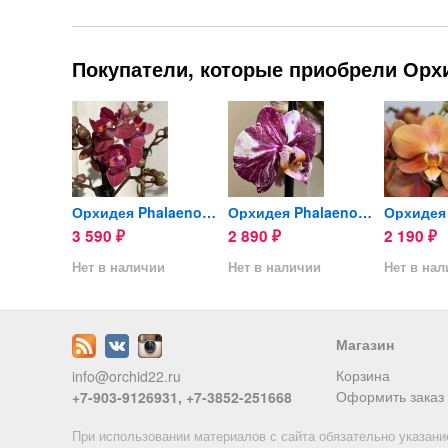
Покупатели, которые приобрели Орхид
Орхидея Phalaenopsis I-Hsin...
Орхидея Phalaenopsis...
Орхидея Phalaenopsis Art...
3 590
2 890
2 190
₽
₽
₽
ии
Нет в наличии
Нет в наличии
Нет в на
Магазин
Корзина
info@orchid22.ru
Оформить заказ
+7-903-9126931, +7-3852-251668
При использовании материалов с сайта обязательно указани