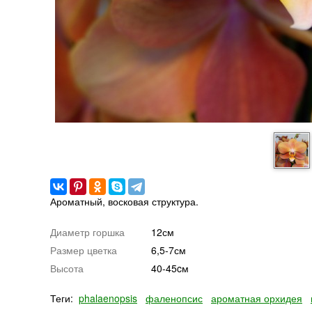
Ароматный, восковая структура.
Диаметр горшка
12см
Размер цветка
6,5-7см
Высота
40-45cм
Теги:
phalaenopsis
фаленопсис
ароматная орхидея