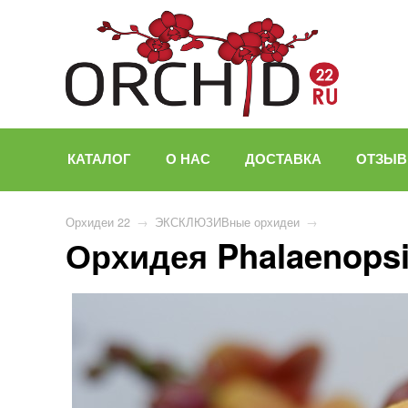
КАТАЛОГ
О НАС
ДОСТАВКА
ОТЗЫ
Орхидеи 22
→
ЭКСКЛЮЗИВные орхидеи
→
Орхидея Phalaenopsi