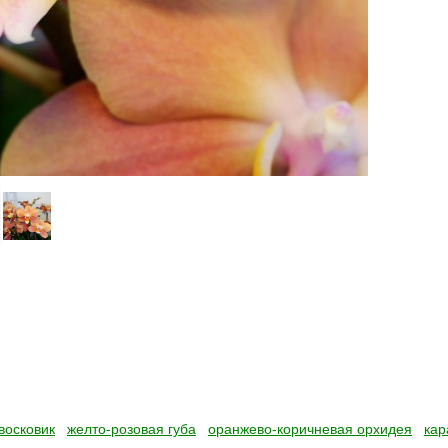
восковик
желто-розовая губа
оранжево-коричневая орхидея
кар