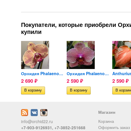
Покупатели, которые приобрели Орхид
купили
Орхидея Phalaenopsis...
Орхидея Phalaenopsis Wild...
Орхидея Phalaenopsis I-Hsin...
2 690
2 590
2 590
₽
₽
₽
ии
Магазин
Корзина
info@orchid22.ru
Оформить заказ
+7-903-9126931, +7-3852-251668