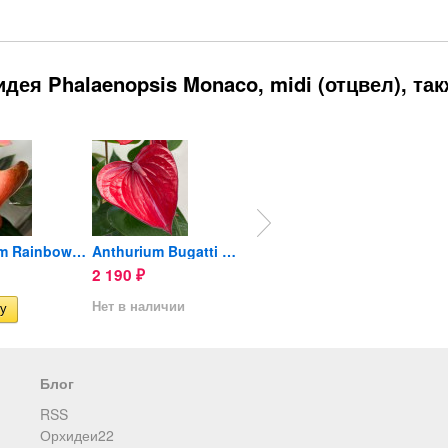
ея Phalaenopsis Monaco, midi (отцвел), так
Anthurium Rainbow Champion
Anthurium Bugatti Royale...
Anthurium Rainbow Champion...
2 190
1 190
1 19
₽
₽
Нет в наличии
Блог
RSS
Орхидеи22