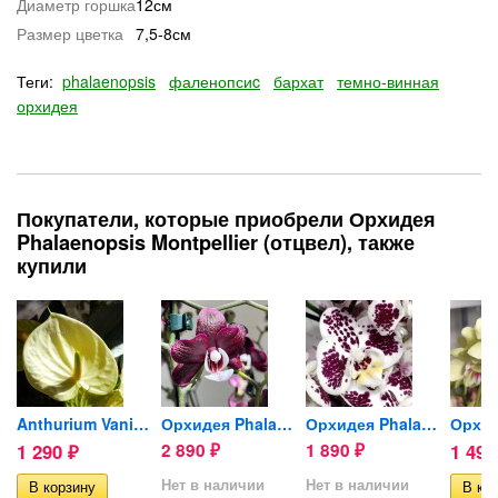
Диаметр горшка
12см
Размер цветка
7,5-8см
Теги:
phalaenopsis
фаленопсиc
бархат
темно-винная
орхидея
Покупатели, которые приобрели Орхидея
Phalaenopsis Montpellier (отцвел), также
купили
ta
Anthurium Vanilla (отцвел)
Орхидея Phalaenopsis Kaoda...
Орхидея Phalaenopsis...
1 290
2 890
1 890
1 49
₽
₽
₽
Нет в наличии
Нет в наличии