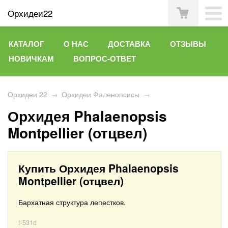
Орхидеи22
КАТАЛОГ
О НАС
ДОСТАВКА
ОТЗЫВЫ
НОВИЧКАМ
ВОПРОС-ОТВЕТ
Орхидеи 22
→
Орхидеи Фаленопсисы
→
Орхидея Phalaenopsis
Montpellier (отцвел)
Купить Орхидея Phalaenopsis
Montpellier (отцвел)
Бархатная структура лепестков.
f-531d