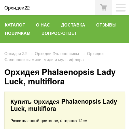
Орхидеи22
КАТАЛОГ
О НАС
ДОСТАВКА
ОТЗЫВЫ
НОВИЧКАМ
ВОПРОС-ОТВЕТ
Орхидеи 22
→
Орхидеи Фаленопсисы
→
Орхидеи
Фаленопсисы мини, миди и мультифлора
→
Орхидея Phalaenopsis Lady
Luck, multiflora
Купить Орхидея Phalaenopsis Lady
Luck, multiflora
Разветвленный цветонос, d горшка 12см