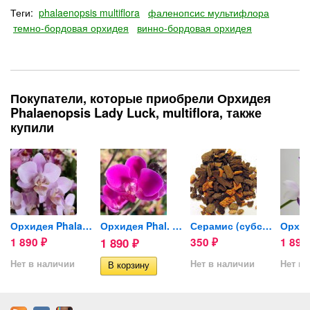
Теги:
phalaenopsis multiflora
фаленопсис мультифлора
темно-бордовая орхидея
винно-бордовая орхидея
Покупатели, которые приобрели Орхидея
Phalaenopsis Lady Luck, multiflora, также
купили
 0,5л
Орхидея Phalaenopsis...
Орхидея Phal. Queen Beer...
Серамис (субстрат для орхидей)
1 890
1 890
350
1 89
₽
₽
₽
Нет в наличии
Нет в наличии
Нет в 