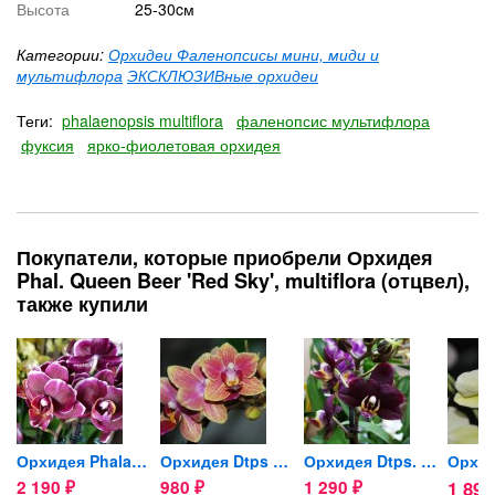
Высота
25-30cм
Категории:
Орхидеи Фаленопсисы мини, миди и
мультифлора
ЭКСКЛЮЗИВные орхидеи
Теги:
phalaenopsis multiflora
фаленопсис мультифлора
фуксия
ярко-фиолетовая орхидея
Покупатели, которые приобрели Орхидея
Phal. Queen Beer 'Red Sky', multiflora (отцвел),
также купили
is,...
Орхидея Phalaenopsis Dija,...
Орхидея Dtps Sogo Gotris,...
Орхидея Dtps. Liu's Little...
2 190
980
1 290
1 89
₽
₽
₽