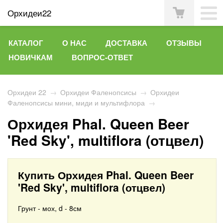
Орхидеи22
КАТАЛОГ
О НАС
ДОСТАВКА
ОТЗЫВЫ
НОВИЧКАМ
ВОПРОС-ОТВЕТ
Орхидеи 22
→
Орхидеи Фаленопсисы
→
Орхидеи
Фаленопсисы мини, миди и мультифлора
→
Орхидея Phal. Queen Beer
'Red Sky', multiflora (отцвел)
Купить Орхидея Phal. Queen Beer
'Red Sky', multiflora (отцвел)
Грунт - мох, d - 8см