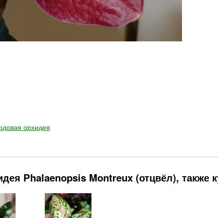
рдовая орхидея
дея Phalaenopsis Montreux (отцвёл), также 