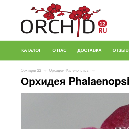
КАТАЛОГ
О НАС
ДОСТАВКА
ОТЗЫ
Орхидеи 22
→
Орхидеи Фаленопсисы
→
Орхидея Phalaenopsi