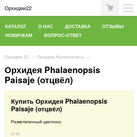
Орхидеи22
КАТАЛОГ
О НАС
ДОСТАВКА
ОТЗЫВЫ
НОВИЧКАМ
ВОПРОС-ОТВЕТ
Орхидеи 22
→
Орхидеи Фаленопсисы
→
Орхидея Phalaenopsis
Paisaje (отцвёл)
Купить Орхидея Phalaenopsis
Paisaje (отцвёл)
Разветвленный цветонос
df-66