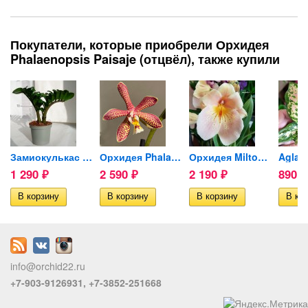
Покупатели, которые приобрели Орхидея
Phalaenopsis Paisaje (отцвёл), также купили
a...
Замиокулькас Жук (Zenzi) d-9cм
Орхидея Phalaenopsis...
Орхидея Miltonia hybrid...
1 290
2 590
2 190
890
₽
₽
₽
₽
info@orchid22.ru
+7-903-9126931, +7-3852-251668