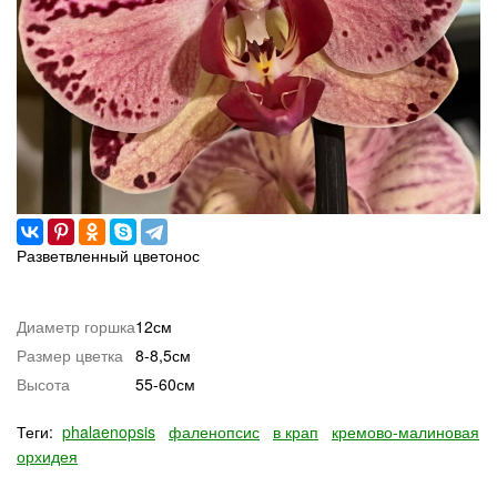
Разветвленный цветонос
Диаметр горшка
12см
Размер цветка
8-8,5см
Высота
55-60см
Теги:
phalaenopsis
фаленопсис
в крап
кремово-малиновая
орхидея