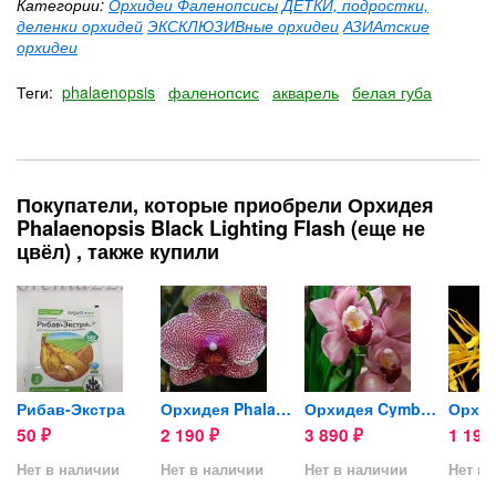
Категории:
Орхидеи Фаленопсисы
ДЕТКИ, подростки,
деленки орхидей
ЭКСКЛЮЗИВные орхидеи
АЗИАтские
орхидеи
Теги:
phalaenopsis
фаленопсис
акварель
белая губа
Покупатели, которые приобрели Орхидея
Phalaenopsis Black Lighting Flash (еще не
цвёл) , также купили
Forte
Рибав-Экстра
Орхидея Phalaenopsis I-Hsin...
Орхидея Cymbidium
50
2 190
3 890
1 19
₽
₽
₽
Нет в наличии
Нет в наличии
Нет в наличии
Нет в 