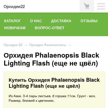
Орхидеи22
КАТАЛОГ
О НАС
ДОСТАВКА
ОТЗЫВЫ
НОВИЧКАМ
ВОПРОС-ОТВЕТ
Орхидеи 22
→
Орхидеи Фаленопсисы
→
Орхидея Phalaenopsis Black
Lighting Flash (еще не цвёл)
Купить Орхидея Phalaenopsis Black
Lighting Flash (еще не цвёл)
Из Азии. 3-4 пары листьев. d горшка 11см. Грунт - мох.
Размер, близкий к цветению.