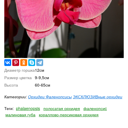
Диаметр горшка
12см
Размер цветка
9-9,5см
Высота
60-65см
Категории:
Орхидеи Фаленопсисы
ЭКСКЛЮЗИВные орхидеи
Теги:
phalaenopsis
полосатая орхидея
фаленопсиc
малиновая губа
кораллово-персиковая орхидея