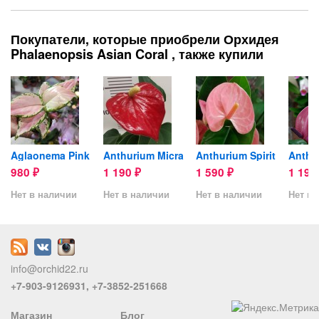
Покупатели, которые приобрели Орхидея
Phalaenopsis Asian Coral , также купили
vereana...
Aglaonema Pink
Anthurium Micra
Anthurium Spirit
980
1 190
1 590
1 19
₽
₽
₽
Нет в наличии
Нет в наличии
Нет в наличии
Нет в 
info@orchid22.ru
+7-903-9126931, +7-3852-251668
Магазин
Блог