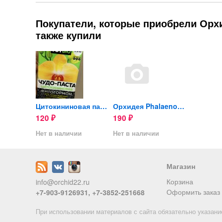
Покупатели, которые приобрели Орхид
также купили
Орхидея Phalaenopsis...
Цитокининовая паста TUTBIO...
Орхидея Phalaenopsis...
120
190
120
₽
₽
₽
ии
Нет в наличии
Нет в наличии
Нет в на
Магазин
Корзина
info@orchid22.ru
Оформить заказ
+7-903-9126931, +7-3852-251668
При использовании материалов с сайта обязательно указани