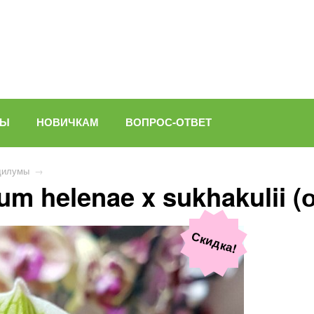
ВЫ
НОВИЧКАМ
ВОПРОС-ОТВЕТ
дилумы
→
m helenae x sukhakulii (
Скидка!