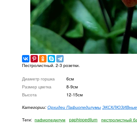
Пестролистный. 2-3 розетки.
Диаметр горшка
6см
Размер цветка
8-9см
Высота
12-15см
Категории:
Орхидеи Пафиопедилумы
ЭКСКЛЮЗИВные 
Теги:
пафиопедилум
paphiopedilum
пестролистный б