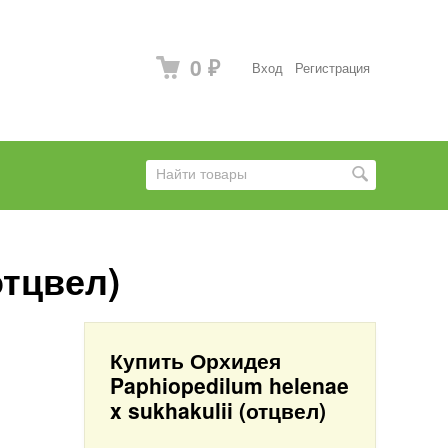
0
Вход
Регистрация
₽
отцвел)
Купить Орхидея
Paphiopedilum helenae
x sukhakulii (отцвел)