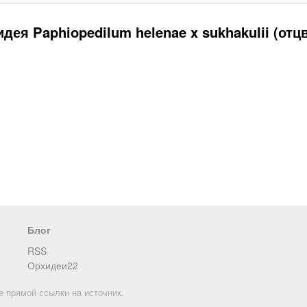
ея Paphiopedilum helenae x sukhakulii (отцв
Цитокининовая паста TUTBIO...
Орхидея Phalaenopsis...
190
₽
личии
Нет в наличии
Блог
RSS
Орхидеи22
е прямой ссылки на источник.