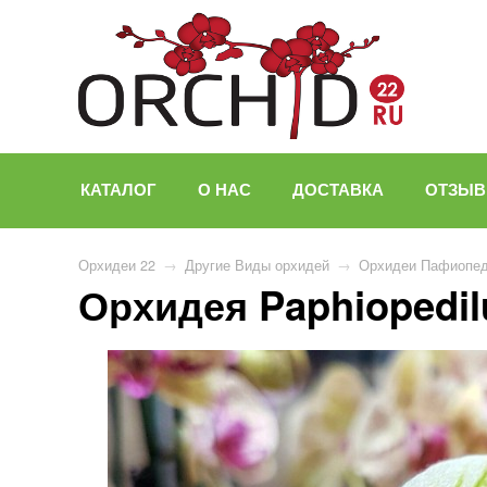
КАТАЛОГ
О НАС
ДОСТАВКА
ОТЗЫ
Орхидеи 22
→
Другие Виды орхидей
→
Орхидеи Пафиопе
Орхидея Paphiopedilu