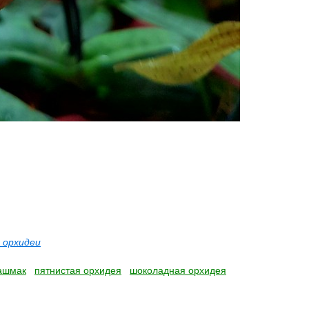
орхидеи
ашмак
пятнистая орхидея
шоколадная орхидея