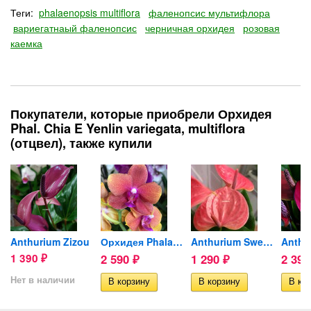
Теги:
phalaenopsis multiflora
фаленопсис мультифлора
вариегатнаый фаленопсис
черничная орхидея
розовая
каемка
Покупатели, которые приобрели Орхидея
Phal. Chia E Yenlin variegata, multiflora
(отцвел), также купили
Anthurium Zizou
Орхидея Phalaenopsis Bronze...
Anthurium Sweet Dream (отцвел)
1 390
2 590
1 290
2 39
₽
₽
₽
Нет в наличии