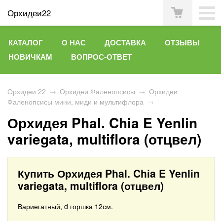
Орхидеи22
КАТАЛОГ
О НАС
ДОСТАВКА
ОТЗЫВЫ
НОВИЧКАМ
ВОПРОС-ОТВЕТ
Орхидеи 22
→
Орхидеи Фаленопсисы
→
Орхидеи
Фаленопсисы мини, миди и мультифлора
→
Орхидея Phal. Chia E Yenlin
variegata, multiflora (отцвел)
Купить Орхидея Phal. Chia E Yenlin
variegata, multiflora (отцвел)
Вариегатный, d горшка 12см.