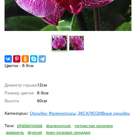
Цветок - 8-9см
Диаметр горшка
12см
Размер цветка
8-9см
Высота
60см
Категории:
Орхидеи Фаленопсисы
ЭКСКЛЮЗИВные орхидеи
Теги:
phalaenopsis
фаленопсиc
пятнистая орхидея
акварель
фуксия
ярко-розовая орхидея