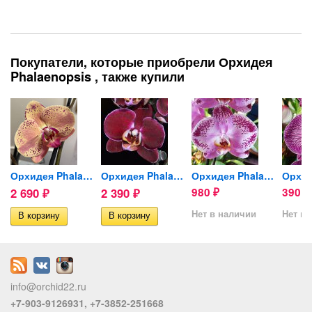
Покупатели, которые приобрели Орхидея
Phalaenopsis , также купили
Орхидея Phalaenopsis Wild...
Орхидея Phalaenopsis...
Орхидея Phalaenopsis Jubao...
2 690
2 390
980
390
₽
₽
₽
₽
Нет в наличии
Нет в 
info@orchid22.ru
+7-903-9126931, +7-3852-251668