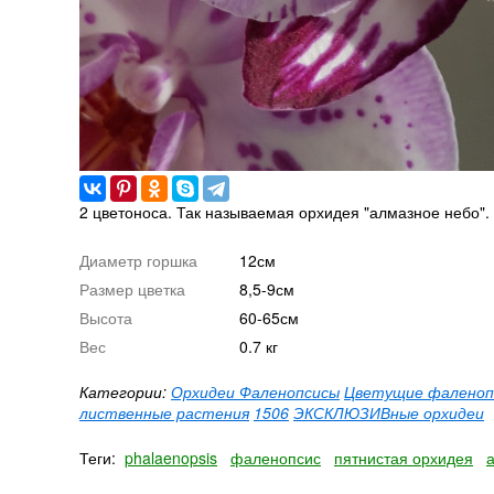
2 цветоноса. Так называемая орхидея "алмазное небо".
Диаметр горшка
12см
Размер цветка
8,5-9см
Высота
60-65см
Вес
0.7 кг
Категории:
Орхидеи Фаленопсисы
Цветущие фаленоп
лиственные растения
1506
ЭКСКЛЮЗИВные орхидеи
Теги:
phalaenopsis
фаленопсис
пятнистая орхидея