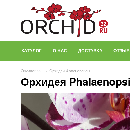
КАТАЛОГ
О НАС
ДОСТАВКА
ОТЗЫ
Орхидеи 22
→
Орхидеи Фаленопсисы
→
Орхидея Phalaenopsi