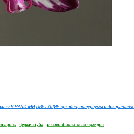
сисы В НАЛИЧИИ
ЦВЕТУЩИЕ орхидеи, антуриумы и декоративно
акварель
фуксия губа
розово-фиолетовая орхидея