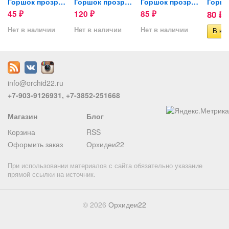
ля...
Горшок прозрачный для...
Горшок прозрачный для...
Горшок прозрачный для...
45
120
85
80
₽
₽
₽
₽
Нет в наличии
Нет в наличии
Нет в наличии
info@orchid22.ru
+7-903-9126931, +7-3852-251668
Магазин
Блог
Корзина
RSS
Оформить заказ
Орхидеи22
При использовании материалов с сайта обязательно указание
прямой ссылки на источник.
© 2026
Орхидеи22