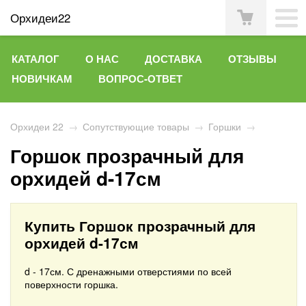
Орхидеи22
КАТАЛОГ
О НАС
ДОСТАВКА
ОТЗЫВЫ
НОВИЧКАМ
ВОПРОС-ОТВЕТ
Орхидеи 22
→
Сопутствующие товары
→
Горшки
→
Горшок прозрачный для
орхидей d-17см
Купить Горшок прозрачный для
орхидей d-17см
d - 17см. С дренажными отверстиями по всей
поверхности горшка.