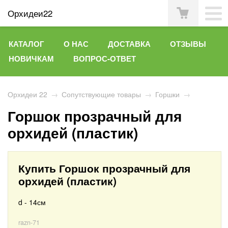
Орхидеи22
КАТАЛОГ
О НАС
ДОСТАВКА
ОТЗЫВЫ
НОВИЧКАМ
ВОПРОС-ОТВЕТ
Орхидеи 22
→
Сопутствующие товары
→
Горшки
→
Горшок прозрачный для
орхидей (пластик)
Купить Горшок прозрачный для
орхидей (пластик)
d - 14см
razn-71