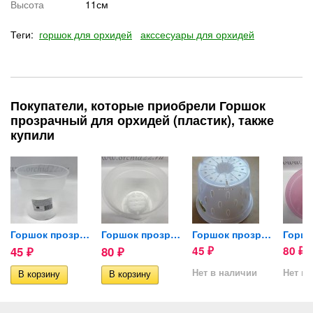
Высота
11см
Теги:
горшок для орхидей
акссесуары для орхидей
Покупатели, которые приобрели Горшок
прозрачный для орхидей (пластик), также
купили
Горшок прозрачный для...
Горшок прозрачный для...
Горшок прозрачный для...
45
80
45
80
₽
₽
₽
₽
Нет в наличии
Нет в 