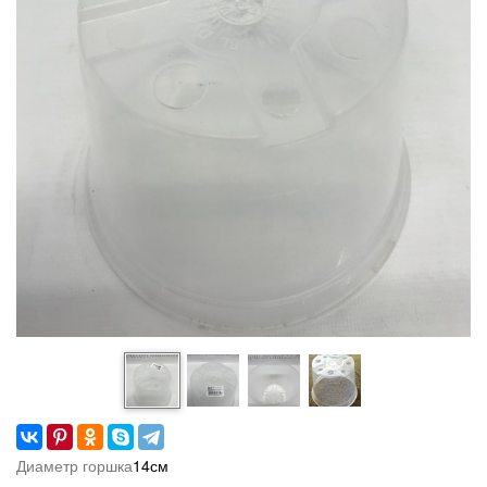
Диаметр горшка
14см