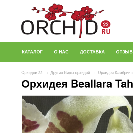
КАТАЛОГ
О НАС
ДОСТАВКА
ОТЗЫ
Орхидеи 22
→
Другие Виды орхидей
→
Орхидеи Камбрии 
Орхидея Beallara Tah