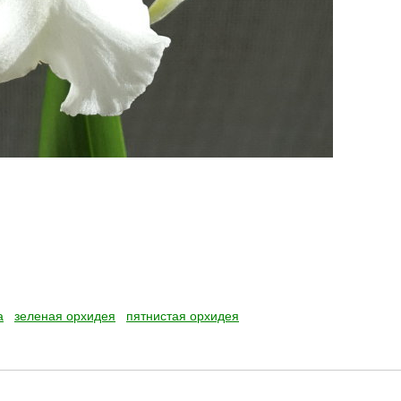
а
зеленая орхидея
пятнистая орхидея