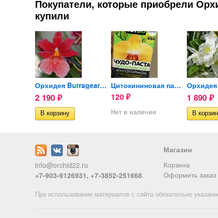
Покупатели, которые приобрели Орхид
купили
Орхидея Dendrobium Stardust...
Орхидея Burrageara Nelly...
Цитокининовая паста TUTBIO...
2 190
120
1 890
₽
₽
₽
ии
Нет в наличии
Магазин
Корзина
info@orchid22.ru
Оформить заказ
+7-903-9126931, +7-3852-251668
При использовании материалов с сайта обязательно указани