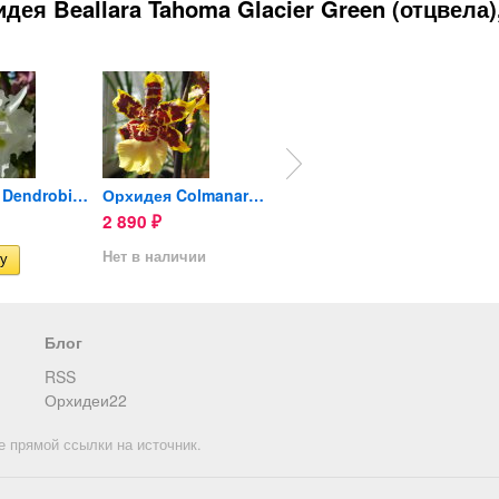
ея Beallara Tahoma Glacier Green (отцвела)
Орхидея Dendrobium Spring...
Орхидея Colmanara Wildcat...
Орхидея Colmanara Wildcat...
2 890
890
590
₽
₽
₽
Нет в наличии
Нет в наличии
Нет в 
Блог
RSS
Орхидеи22
е прямой ссылки на источник.