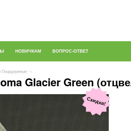
ВЫ
НОВИЧКАМ
ВОПРОС-ОТВЕТ
и Онцидиумные
→
oma Glacier Green (отцве
Скидка!