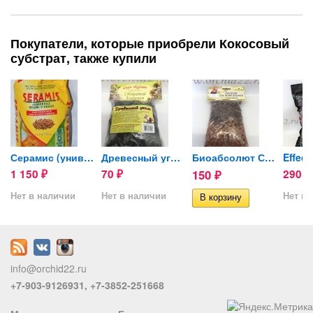
Покупатели, которые приобрели Кокосовый
субстрат, также купили
Серамис (универсальный...
Древесный уголь (крупная...
Биоабсолют Субстрат для...
1 150
70
150
290
₽
₽
₽
₽
Нет в наличии
Нет в наличии
Нет в 
info@orchid22.ru
+7-903-9126931, +7-3852-251668