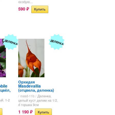
особую...
590
₽
ДЕЛЕНКА
ДЕЛЕНКА
Орхидея
bile
Masdevallia
тцвёл,
(отцвела, деленка)
/ masd-11b /
Деленка,
й. 1-2
целый куст делим на 1/2,
d горшка 9см
1 190
₽