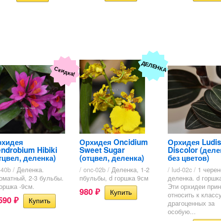
ДЕЛЕНКА
Скидка!
рхидея
Орхидея Oncidium
Орхидея Ludis
ndrobium Hibiki
Sweet Sugar
Discolor (деле
тцвел, деленка)
(отцвел, деленка)
без цветов)
-40b /
Деленка.
/ onc-02b /
Деленка, 1-2
/ lud-02c /
1 черен
оматный, 2-3 бульбы.
пбульбы, d горшка 9см
деленка. d горшк
горшка -9см.
Эти орхидеи прин
980
₽
относить к класс
 590
₽
драгоценных за
особую...