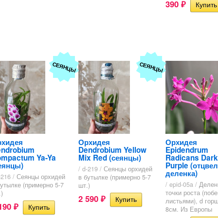
390
₽
СЕЯНЦЫ
СЕЯНЦЫ
рхидея
Орхидея
Орхидея
ndrobium
Dendrobium Yellow
Epidendrum
mpactum Ya-Ya
Mix Red (сеянцы)
Radicans Dark
еянцы)
Purple (отцвел
/ d-219 /
Сеянцы орхидей
деленка)
-216 /
Сеянцы орхидей
в бутылке (примерно 5-7
/ epid-05a /
Деленк
бутылке (примерно 5-7
шт.)
точки роста (побе
)
2 590
₽
листьями), d горш
 190
₽
8см. Из Европы