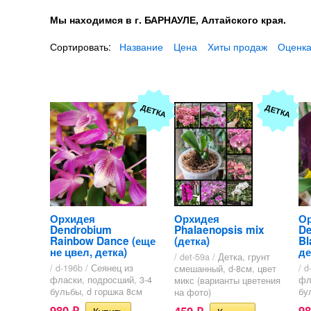
Мы находимся в г. БАРНАУЛЕ, Алтайского края.
Сортировать:
Название
Цена
Хиты продаж
Оценка
ДЕТКА
ДЕТКА
Орхидея
Орхидея
О
Dendrobium
Phalaenopsis mix
De
Rainbow Dance (еще
(детка)
Bl
не цвел, детка)
де
/ det-59a /
Детка, грунт
/ d-196b /
Сеянец из
/ d
смешанный, d-8см, цвет
фласки, подросший, 3-4
фл
микс (варианты цветения
бульбы, d горшка 8см
бу
на фото)
980
9
450
₽