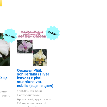
Из Азии
Из Азии
Орхидея Phal.
schilleriana (silver
 (еще
leaves) x phal.
stuartiana var.
nobilis (еще не цвел)
/ det-06 /
Из Азии.
рунт-
Пестролистный.
тьев. d
Ароматный, грунт - мох.
2-3 пары листьев. d