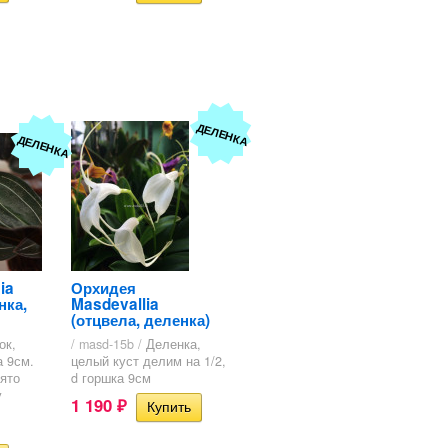
ДЕЛЕНКА
ДЕЛЕНКА
ia
Орхидея
нка,
Masdevallia
(отцвела, деленка)
ок,
/ masd-15b /
Деленка,
а 9см.
целый куст делим на 1/2,
ято
d горшка 9см
у
1 190
₽