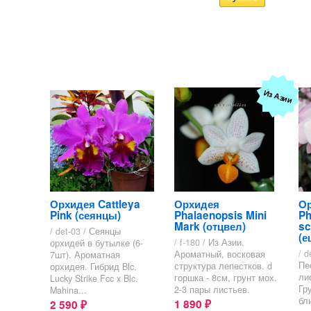
Из Азии
Орхидея Cattleya
Орхидея
О
Pink (сеянцы)
Phalaenopsis Mini
Ph
Mark (отцвел)
sc
/ det-03 /
Сеянцы
(е
/ f-180 /
Из Азии.
орхидей в бутылке (6-
/ d
Ароматный, восковая
7шт). Ароматная
Пе
структура лепестков. d
орхидея. Гибрид Blc.
ли
горшка - 8см, грунт мох.
Lucky Strike Fcc x Blc.
Гр
2-3 пары листьев.
Mahina...
бл
1 890
2 590
₽
₽