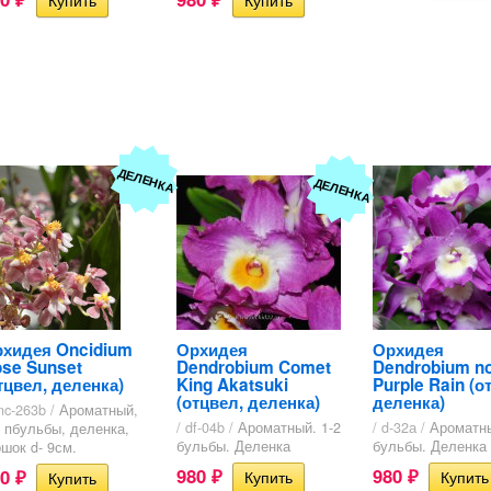
ДЕЛЕНКА
ДЕЛЕНКА
хидея Oncidium
Орхидея
Орхидея
se Sunset
Dendrobium Comet
Dendrobium no
тцвел, деленка)
King Akatsuki
Purple Rain (о
(отцвел, деленка)
деленка)
nc-263b /
Ароматный,
/ df-04b /
Ароматный. 1-2
/ d-32а /
Ароматны
3 пбульбы, деленка,
бульбы. Деленка
бульбы. Деленка
ршок d- 9см.
980
980
90
₽
₽
₽