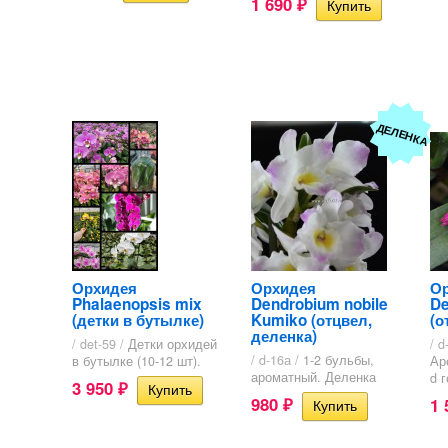
1 690
₽
ДЕЛЕНКА
Орхидея
Орхидея
О
Phalaenopsis mix
Dendrobium nobile
De
(детки в бутылке)
Kumiko (отцвел,
(о
деленка)
/ det-59 /
Детки орхидей
/ d
/ d-16а /
1-2 бульбы,
в бутылке (10-12 шт).
Ар
ароматный. Деленка
d 
3 950
₽
980
1
₽