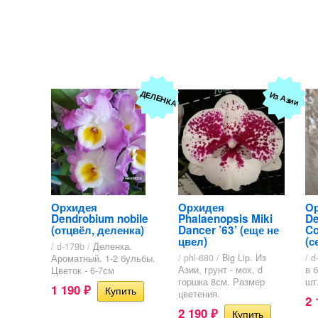
ДЕЛЕНКА
Из Азии
Орхидея
Орхидея
О
Dendrobium nobile
Phalaenopsis Miki
De
(отцвёл, деленка)
Dancer ’63’ (еще не
Co
цвел)
(с
/ d-179b /
Деленка.
/ phl-680 /
Big Lip. Из
/ d
Ароматный. 1-2 бульбы.
Азии, грунт - мох, d
в 
Цветок - 6-7см
горшка 8см. Размер
шт.
1 190
₽
цветения.
2
2 190
₽