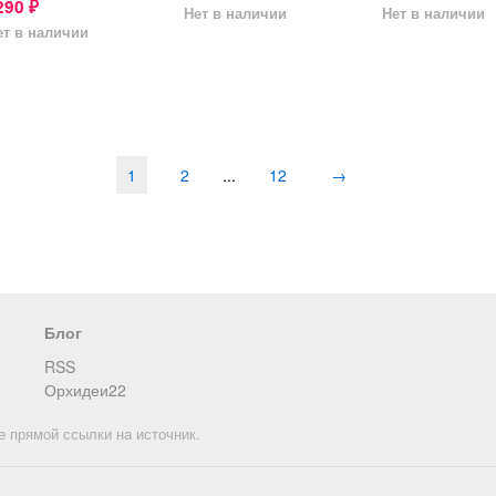
290
₽
Нет в наличии
Нет в наличии
ет в наличии
1
2
...
12
→
Блог
RSS
Орхидеи22
е прямой ссылки на источник.