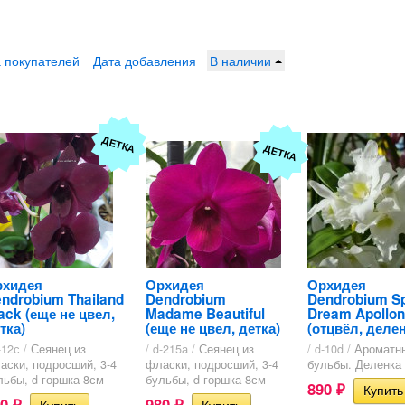
 покупателей
Дата добавления
В наличии
ДЕТКА
ДЕТКА
рхидея
Орхидея
Орхидея
ndrobium Thailand
Dendrobium
Dendrobium Sp
ack (еще не цвел,
Madame Beautiful
Dream Apollon
тка)
(еще не цвел, детка)
(отцвёл, делен
-12с /
Сеянец из
/ d-215а /
Сеянец из
/ d-10d /
Ароматны
аски, подросший, 3-4
фласки, подросший, 3-4
бульбы. Деленка
льбы, d горшка 8см
бульбы, d горшка 8см
890
₽
80
980
₽
₽