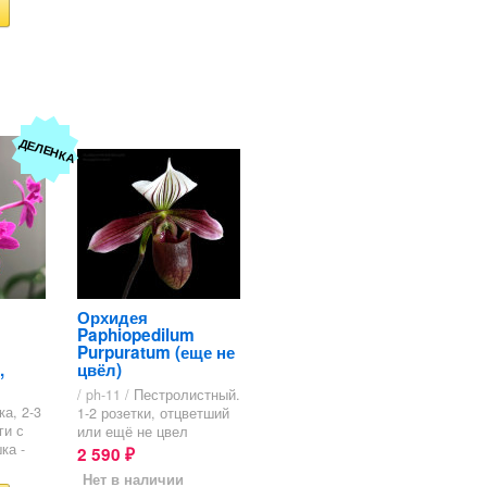
ДЕЛЕНКА
Орхидея
Paphiopedilum
Purpuratum (еще не
,
цвёл)
/ ph-11 /
Пестролистный.
а, 2-3
1-2 розетки, отцветший
ги с
или ещё не цвел
ка -
2 590
₽
Нет в наличии