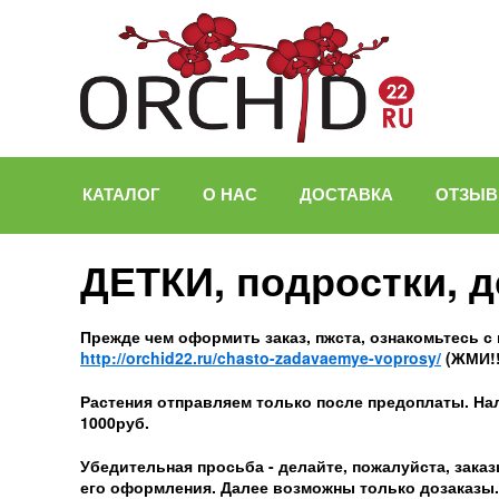
КАТАЛОГ
О НАС
ДОСТАВКА
ОТЗЫ
ДЕТКИ, подростки, 
Прежде чем оформить заказ, пжста, ознакомьтесь 
http://orchid22.ru/chasto-zadavaemye-voprosy/
(ЖМИ!!
Растения отправляем только после предоплаты. На
1000руб.
Убедительная просьба - делайте, пожалуйста, заказ
его оформления. Далее возможны только дозаказы.