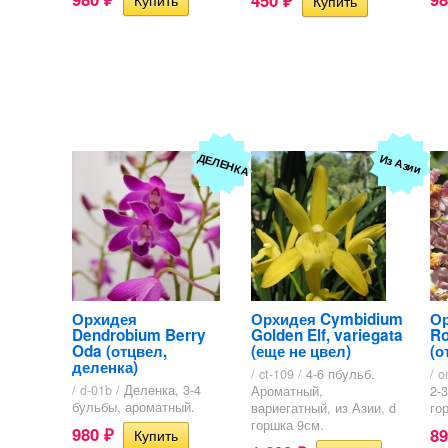
₽
ДЕЛЕНКА
Из Азии
Орхидея
Орхидея Cymbidium
Ор
Dendrobium Berry
Golden Elf, variegata
Ro
Oda (отцвел,
(еще не цвел)
(о
деленка)
/ ct-109 /
4-6 пбульб.
/ o
/ d-01b /
Деленка, 3-4
Ароматный,
2-
бульбы, ароматный.
вариегатный, из Азии, d
го
горшка 9см.
980
8
₽