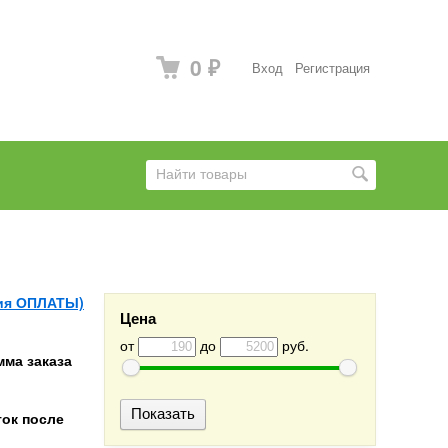
0
Вход
Регистрация
₽
ия ОПЛАТЫ)
Цена
от
до
руб.
ма заказа
ток после