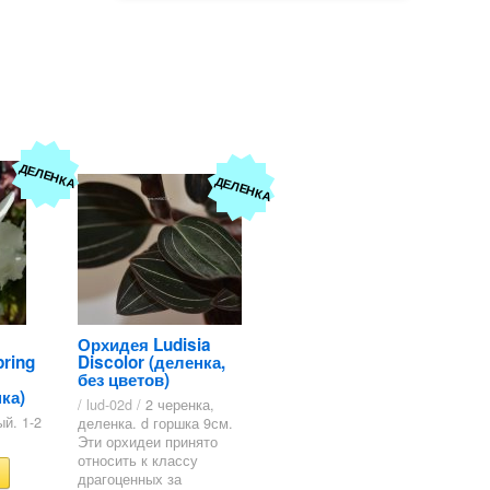
ДЕЛЕНКА
ДЕЛЕНКА
Орхидея Ludisia
ring
Discolor (деленка,
без цветов)
ка)
/ lud-02d /
2 черенка,
й. 1-2
деленка. d горшка 9см.
Эти орхидеи принято
относить к классу
драгоценных за