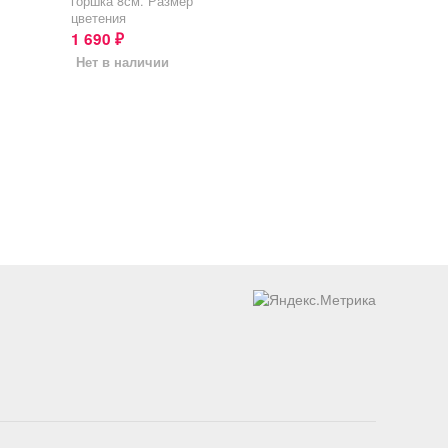
горшка 8см. Размер
цветения
1 690
₽
Нет в наличии