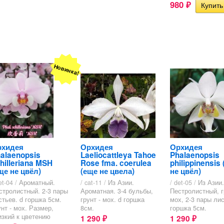
980
₽
Новинка!
рхидея
Орхидея
Орхидея
alaenopsis
Laeliocattleya Tahoe
Phalaenopsis
hilleriana MSH
Rose fma. coerulea
philippinensis
ще не цвёл)
(еще не цвела)
не цвёл)
et-04 /
Ароматный.
/ cat-11 /
Из Азии.
/ det-05 /
Из Азии.
стролистный. 2-3 пары
Ароматная. 3-4 бульбы,
Пестролистный, г
стьев. d горшка 5см.
грунт - мох. d горшка
мох, 2-3 пары лис
унт - мох. Размер,
8см.
горшка 5см.
изкий к цветению
1 290
1 290
₽
₽