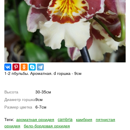
1-2 пбульбы. Ароматная. d горшка - 9см
Высота
30-35см
Диаметр горшка
9см
Размер цветка
6-7см
Теги:
ароматная орхидея
cambria
камбрия
пятнистая
орхидея
бело-бордовая орхидея