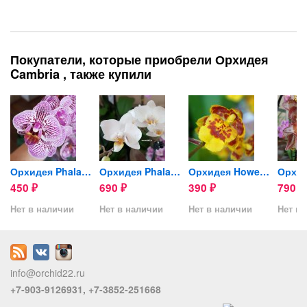
Покупатели, которые приобрели Орхидея
Cambria , также купили
Орхидея Phalaenopsis, mini
Орхидея Phalaenopsis, mini
Орхидея Howeara Chian-Tzy...
450
690
390
790
₽
₽
₽
₽
Нет в наличии
Нет в наличии
Нет в наличии
Нет в 
info@orchid22.ru
+7-903-9126931, +7-3852-251668