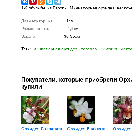
1-2 пбульбы, из Европы. Миниатюрная орхидея, несложн
Диаметр горшка
11см
Размер цветка
1-1,5см
Высота
30-35см
Теги:
миниатюрная орхидея
ховеара
Howeara
желто
Покупатели, которые приобрели Орхид
купили
Кашпо прозрачное двойное...
Орхидея Colmanara
Орхидея Phalaenopsis Mini...