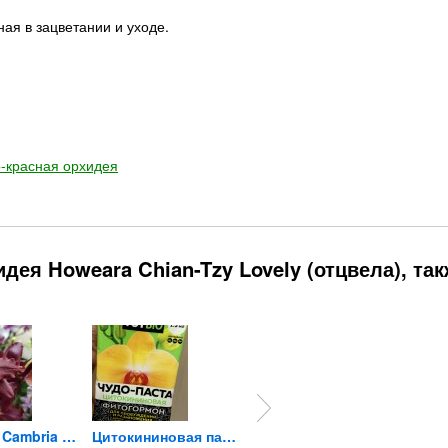
ая в зацветании и уходе.
-красная орхидея
ея Howeara Chian-Tzy Lovely (отцвела), так
Орхидея Cambria Wild Fire
Цитокининовая паста TUTBIO...
Орхидея Phalaenopsis, mini