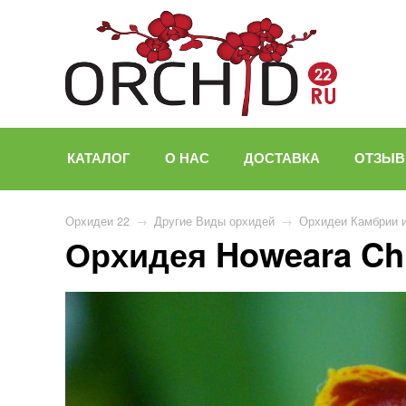
КАТАЛОГ
О НАС
ДОСТАВКА
ОТЗЫ
Орхидеи 22
→
Другие Виды орхидей
→
Орхидеи Камбрии 
Орхидея Howeara Chi