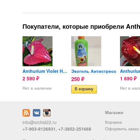
Покупатели, которые приобрели Anthu
Орхидея Masdevallia (отцвела)
Anthurium Violet Heart
Экогель Антистресс
2 590
250
1 690
₽
₽
₽
ии
Нет в наличии
Нет в на
Магазин
Корзина
info@orchid22.ru
Оформить заказ
+7-903-9126931, +7-3852-251668