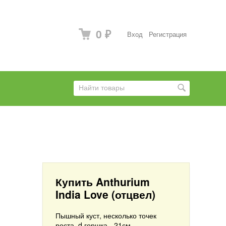
0
Вход
Регистрация
₽
Купить Anthurium
India Love (отцвел)
Пышный куст, несколько точек
роста. d горшка - 21см.