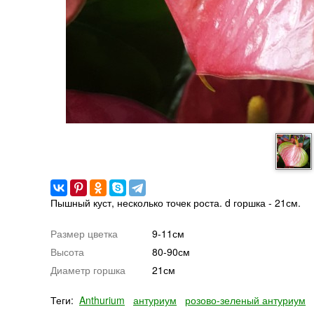
Пышный куст, несколько точек роста. d горшка - 21см.
Размер цветка
9-11см
Высота
80-90см
Диаметр горшка
21см
Теги:
Anthurium
антуриум
розово-зеленый антуриум