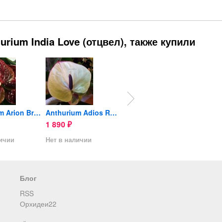
rium India Love (отцвел), также купили
Anthurium Arion Brown
Anthurium Adios Romance...
Anthurium White Winner
1 890
2 890
790
₽
₽
₽
личии
Нет в наличии
Нет в наличии
Нет в 
Блог
RSS
Орхидеи22