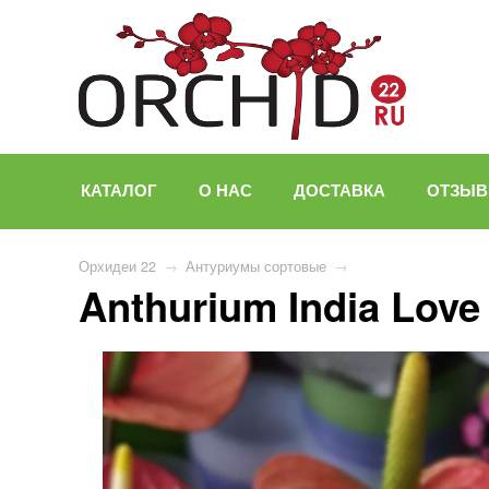
КАТАЛОГ
О НАС
ДОСТАВКА
ОТЗЫ
Орхидеи 22
→
Антуриумы сортовые
→
Anthurium India Love